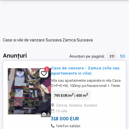
Case si vile de vanzare Suceava Zamca Suceava
Anunțuri
20
50
Anunțuri pe pagină:
Casa de vanzare - Zamca (vila sau
1
apartamente in vila)
Vila sau apartamente separate in vila Casa
D+P+E+M, 100mp pe fiecare nivel + Teren
5.5 ari! Excelent amplasat - Zona este
2
2
795 EUR/m
| 400 m
centrala, la strada, cu transport public.
Dispune de o curte mare + gradina in fata
Zamca, Suceava, Suceava
+ gradina in spate cu cladire anexa, sera
15 iulie
mare si foisor. Zamca, Suceava - zona
5
rezidentiala, ...
318 000 EUR
Telefon validat