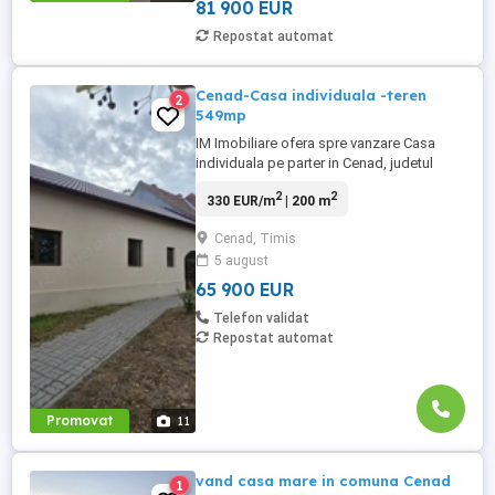
birouri colective, o sala ...
81 900 EUR
Repostat automat
Cenad-Casa individuala -teren
2
549mp
IM Imobiliare ofera spre vanzare Casa
individuala pe parter in Cenad, judetul
Timis la doar cativa km distanta de vama
2
2
330 EUR/m
| 200 m
cu Ungaria. Casa dispune de un teren de
549 mp. Compartimentare: hol acces, 2
Cenad, Timis
camere, o baie, bucatarie si spatii de
5 august
depozitare. Acces facil DN 6, strada
asfaltata. Utilitati : curent ...
65 900 EUR
Telefon validat
Repostat automat
Promovat
11
vand casa mare in comuna Cenad
1