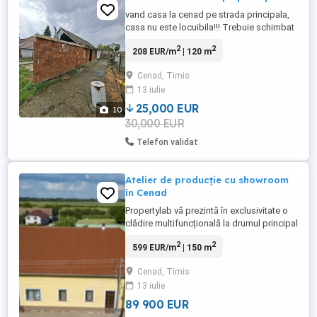
vand casa la cenad pe strada principala,
casa nu este locuibila!!! Trebuie schimbat
acoperiș si renovat înăuntru!!! suprafață
2
2
208 EUR/m
| 120 m
totală 1079 mp+ 200mp netrecut in acte
se vinde si in rate cu acte la notar!!
Cenad, Timis
13 iulie
25,000 EUR
10
30,000 EUR
Telefon validat
Atelier de producție cu showroom
în Cenad
Propertylab vă prezintă în exclusivitate o
clădire multifuncțională la drumul principal
– Cenad, spre frontiera cu Ungaria
2
2
599 EUR/m
| 150 m
Localizare strategică! – Situată la drumul
principal din localitatea Cenad, pe
Cenad, Timis
șoseaua către frontiera cu Ungaria,
13 iulie
această proprietate se pretează excelent
pentru afaceri comerciale, ...
89 900 EUR