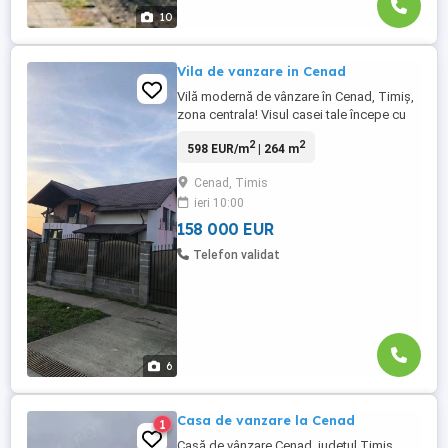
10
Vila de vanzare in Cenad
Vilă modernă de vânzare în Cenad, Timiș,
zona centrala! Visul casei tale începe cu
un credit bun. Te așteptăm pe
2
2
598 EUR/m
| 264 m
imobiliarebanat.ro ca să calculezi creditul
cu dobândă minimă. Rapid, online, fără
Cenad, Timis
bătăi de cap,GRATUIT Suprafață
ieri 10:00
construită: 264 mp Teren: 2064 mp Curte:
300 mp Camere: 4 dormitoare, ...
158 000 EUR
Telefon validat
6
Casa de vanzare la Cenad
1
Casă de vânzare Cenad, județul Timiș