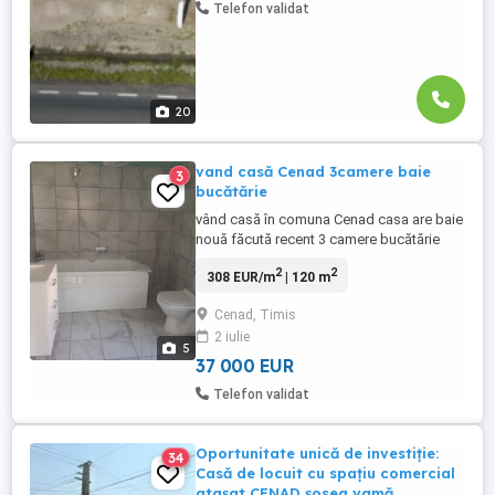
Telefon validat
20
vand casă Cenad 3camere baie
3
bucătărie
vând casă în comuna Cenad casa are baie
nouă făcută recent 3 camere bucătărie
anexa în spate gradina micuța 500 mp
2
2
308 EUR/m
| 120 m
Cenad, Timis
2 iulie
5
37 000 EUR
Telefon validat
Oportunitate unică de investiție:
34
Casă de locuit cu spațiu comercial
atașat CENAD șosea vamă