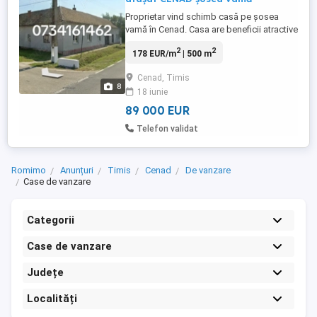
Proprietar vind schimb casă pe șosea
vamă în Cenad. Casa are beneficii atractive
pentru potentiali cumpărători. Iată cateva
2
2
178 EUR/m
| 500 m
dintre acestea: Suprafață generoasă:
Dispune de o suprafață utilă totală cu curți
Cenad, Timis
1250 mp, amprentă la sol 500 mp cu 2
8
18 iunie
corpuri de clădiri separate ambele
locuibile. Potențial ...
89 000 EUR
Telefon validat
Romimo
Anunțuri
Timis
Cenad
De vanzare
Case de vanzare
Categorii
Case de vanzare
Județe
Localități