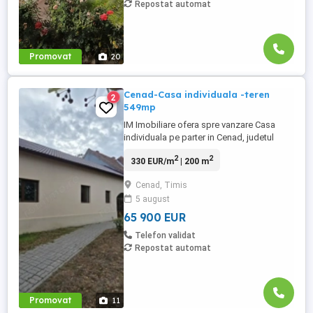
Repostat automat
Promovat
20
Cenad-Casa individuala -teren
2
549mp
IM Imobiliare ofera spre vanzare Casa
individuala pe parter in Cenad, judetul
Timis la doar cativa km distanta de vama
2
2
330 EUR/m
| 200 m
cu Ungaria. Casa dispune de un teren de
549 mp. Compartimentare: hol acces, 2
Cenad, Timis
camere, o baie, bucatarie si spatii de
5 august
depozitare. Acces facil DN 6, strada
asfaltata. Utilitati : curent ...
65 900 EUR
Telefon validat
Repostat automat
Promovat
11