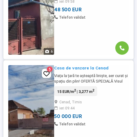
ieri 09:58
Rapid, online, fără bătăi de cap,GRATUIT
Casă ...
48 500 EUR
Telefon validat
6
Casa de vanzare la Cenad
5
Viața la țară te așteaptă liniște, aer curat și
spațiu din plin! OFERTĂ SPECIALĂ Visul
casei tale începe cu un credit bun. Te
2
2
15 EUR/m
| 3,277 m
așteptăm pe imobiliarebanat.ro ca să
calculezi creditul cu dobândă minimă.
Cenad, Timis
Rapid, online, fără bătăi de cap,GRATUIT
ieri 09:44
Cenad, judetul Timiș,la doar 7 km de
Sânnicolau ...
50 000 EUR
Telefon validat