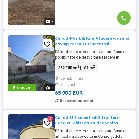
7
Cenad-Posibilitate Afacere-casa si
669mp teren-Ultracentral
IM Imobiliare ofera spre vanzare Casa cu
posibilitate de dezvoltare afacere in
Cenad, judetul Timis la doar cativa km
2
2
352 EUR/m
| 187 m
distanta de vama cu Ungaria. Casa
dispune de un teren de 669 mp .
Cenad, Timis
Compartimentare: hol acces, o sala mare
5 august
(fosta cantina/macelarie), baie si
Promovat
6
bucatarie cu posibilitate de extinere.
65 900 EUR
Acces ...
Repostat automat
Cenad-Ultracentral-2 fronturi-
2
Casa cu ahitectura deosebita
IM Imobiliare ofera spre vanzare Casa cu
arhitectura deosebita in Cenad, judetul