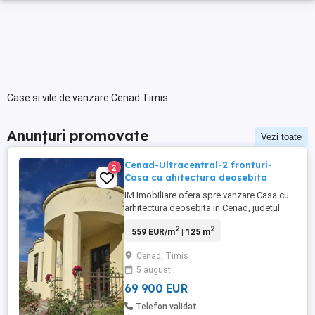
Case si vile de vanzare Cenad Timis
Anunțuri promovate
Vezi toate
Cenad-Ultracentral-2 fronturi-
2
Casa cu ahitectura deosebita
IM Imobiliare ofera spre vanzare Casa cu
arhitectura deosebita in Cenad, judetul
Timis la doar cativa km distanta de vama
2
2
559 EUR/m
| 125 m
cu Ungaria. Casa dispune de un teren de
981 mp si 2 fronturi stradale.
Cenad, Timis
Compartimentare: hol acces, 3 camere,
5 august
baie si bucatarie cu posibilitate de
extinere. Acces facil DN 6, strada ...
69 900 EUR
Telefon validat