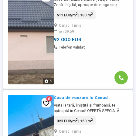
Zonă liniștită, aproape de magazine,
școală și alte facilități. Visul casei tale
2
2
511 EUR/m
| 180 m
începe cu un credit bun. Te așteptăm pe
imobiliarebanat.ro ca să calculezi creditul
Cenad, Timis
cu dobândă minimă. Rapid, online, fără
ieri 09:59
bătăi de cap,GRATUIT Preț: 92.000
(negociabil) ...
92 000 EUR
Telefon validat
5
Casa de vanzare la Cenad
8
Viața la țară, liniștită și frumoasă, te
așteaptă în Cenad! OFERTĂ SPECIALĂ
REDUCERE ! Preț nou: 48500 (de la 57.000 )
2
2
323 EUR/m
| 150 m
Visul casei tale începe cu un credit bun. Te
așteptăm pe imobiliarebanat.ro ca să
Cenad, Timis
calculezi creditul cu dobândă minimă.