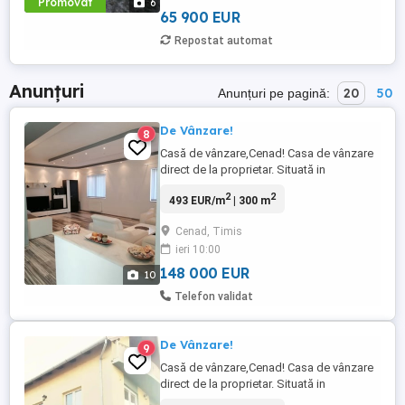
Promovat
6
bucatarie cu posibilitate de extinere.
65 900 EUR
Acces ...
Repostat automat
Anunțuri
20
50
Anunțuri pe pagină:
De Vânzare!
8
Casă de vânzare,Cenad! Casa de vânzare
direct de la proprietar. Situată in
localitatea Cenad, strada Principală, Nr
2
2
493 EUR/m
| 300 m
1511. Casa este pe 3 nivele: -parter care
este compus dintr-un living foarte
Cenad, Timis
spațios.Bucătărie mare, mobilată , baie
ieri 10:00
spațioasă complet utilată, o cameră+
camera tehnica cu centrala termică ...
148 000 EUR
10
Telefon validat
De Vânzare!
9
Casă de vânzare,Cenad! Casa de vânzare
direct de la proprietar. Situată in
localitatea Cenad, strada Principală, Nr