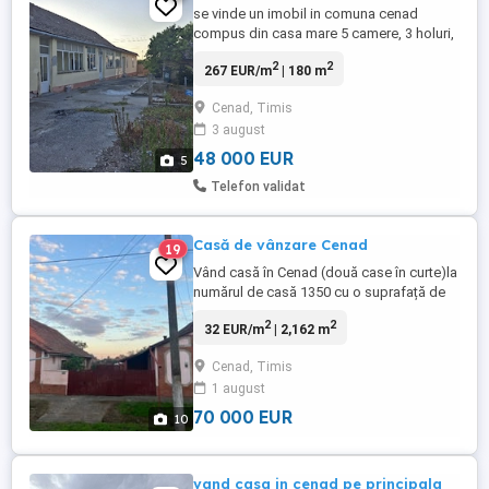
se vinde un imobil in comuna cenad
compus din casa mare 5 camere, 3 holuri,
2 spaituri, bucatarie, baie neutilata, casa
2
2
267 EUR/m
| 180 m
mica: bucatarie, doua camere, beci, spait ,
plus anexe, suprafata teren 2100mp. pret
Cenad, Timis
48000euro negociabil. mai multe
3 august
informatii la tel: sau
48 000 EUR
5
Telefon validat
Casă de vânzare Cenad
19
Vând casă în Cenad (două case în curte)la
numărul de casă 1350 cu o suprafață de
terenu de 2162 m 2 ,casele sunt în stare
2
2
32 EUR/m
| 2,162 m
excelentă locuibile chiar și pentru 2 familii
,în prima din ele sunt 3 camere un hol
Cenad, Timis
;cămară ;baie și o bucătărie iar în spate un
1 august
șopron și 2 anexe,în cealaltă casă sunt 2
camere ...
70 000 EUR
10
vand casa in cenad pe principala