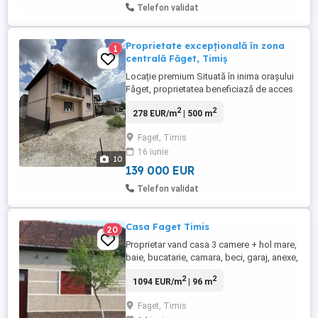
Telefon validat
Proprietate excepțională în zona
1
centrală Făget, Timiș
Locație premium Situată în inima orașului
Făget, proprietatea beneficiază de acces
facil la toate facilitățile urbane școli,
2
2
278 EUR/m
| 500 m
magazine, instituții publice oferind în
același timp liniștea și intimitatea
Faget, Timis
specifice unei case cu curte. Corp
16 iunie
Principal Un spațiu generos, perfect
10
pentru o familie numeroasă: 4 ...
139 000 EUR
Telefon validat
Casa Faget Timis
20
Proprietar vand casa 3 camere + hol mare,
baie, bucatarie, camara, beci, garaj, anexe,
sopru de lemne, cocina de porci,
2
2
1094 EUR/m
| 96 m
afumatoare, incalzire centrala pe lemne +
teracote, in loc Faget jud Timis la 80 km
Faget, Timis
de Timisoara si 15km de lacul Surduc.