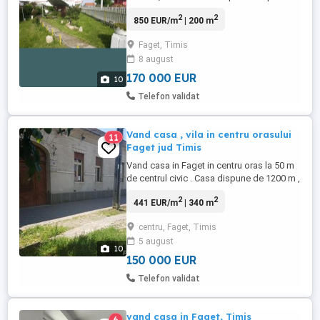
închiriat pensiune "casa cu avion".
2
2
850 EUR/m
| 200 m
Suprafața teren 550 mp. Suprafața
construită 226 mp. Anexa 11 mp. Poate fi
Faget, Timis
folosit ca restaurant sau bar. Pret 170000
8 august
eur
170 000 EUR
10
Telefon validat
Vand casa , vila in centru orasului
11
Faget jud Timis
Vand casa in Faget in centru oras la 50 m
de centrul civic . Casa dispune de 1200 m ,
curte 1 , curte 2 ( curte găini ) gradina ,
2
2
441 EUR/m
| 340 m
cocini , sopron lemne , si multiple
dependințe. Este compusa din 4 camere
centru, Faget, Timis
mari , bucatarie , baie , 2 toalete ,cămara ,
5 august
terasa mare si pivnită. In curte mai este o
10
locuinta ...
150 000 EUR
Telefon validat
vand casa in Faget, Timis
6