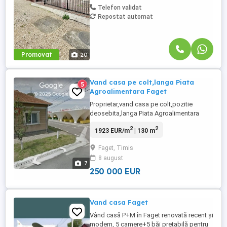
Telefon validat
Repostat automat
Promovat
20
Vand casa pe colt,langa Piata
5
Agroalimentara Faget
Proprietar,vand casa pe colt,pozitie
deosebita,langa Piata Agroalimentara
Faget,vad comercial excelent,avand teren
2
2
1923 EUR/m
| 130 m
547 mp(2 fronturi,20m si 27m).Casa este
dispusă pe un singur nivel-parter inalt,are
Faget, Timis
2 accese,1terasa descoperita,1 terasa
8 august
acoperita,1 baie,1 bucatarie,1 camara,6
7
camere,semidecomandata,pod ...
250 000 EUR
Vand casa Faget
Vând casă P+M în Faget renovată recent și
modern, 5 camere+5 băi pretabilă pentru