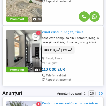
Repostat automat
Promovat
20
vand casa in Faget, Timis
6
casa este compusă din 3 camere, living, o
baie și bucătărie, două curți și o grădină
generoasă. încălzirea este făcută pe
2
2
887 EUR/m
| 124 m
centrală lemne și peleți
Faget, Timis
5 august
110 000 EUR
Promovat
5
Telefon validat
Repostat automat
Anunțuri
20
50
Anunțuri pe pagină:
Casă care necesită renovare într-o
1