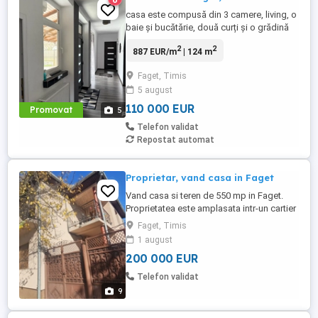
casa este compusă din 3 camere, living, o
baie și bucătărie, două curți și o grădină
generoasă. încălzirea este făcută pe
2
2
887 EUR/m
| 124 m
centrală lemne și peleți
Faget, Timis
5 august
110 000 EUR
Promovat
5
Telefon validat
Repostat automat
Proprietar, vand casa in Faget
Vand casa si teren de 550 mp in Faget.
Proprietatea este amplasata intr-un cartier
linistit, pe o strada la 5min de centrul
Faget, Timis
orasului. Casa este compusa din parter si
1 august
etaj. La parter are o baie, living si 2
200 000 EUR
dormitoare, iar la etaj 3 dormitoare si o
debara cu acces la pod. In prelungirea
Telefon validat
casei, mai sunt ...
9