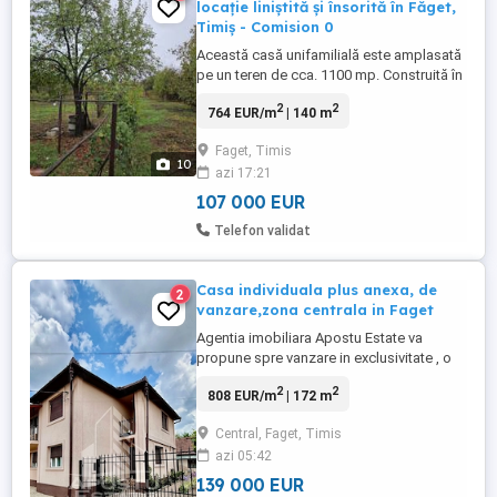
locație liniștită și însorită în Făget,
Timiș - Comision 0
Această casă unifamilială este amplasată
pe un teren de cca. 1100 mp. Construită în
1983, această casă luminoasă dispune de
2
2
764 EUR/m
| 140 m
un spațiu de locuit de aproximativ 140 mp,
cu parter și etaj. La parter se află o
Faget, Timis
bucătărie, doua camere, o baie renovată,
10
azi 17:21
cu conexiune pentru mașina de spălat și o
cămară. La ...
107 000 EUR
Telefon validat
Casa individuala plus anexa, de
2
vanzare,zona centrala in Faget
Agentia imobiliara Apostu Estate va
propune spre vanzare in exclusivitate , o
casa individuala spatioasa si bine
2
2
808 EUR/m
| 172 m
compartimentata, plus o anexa ,situata pe
un teren de 500 mp, cu un front stradal
Central, Faget, Timis
generos de 15 ml. Locuinta are o
azi 05:42
suprafata utila de 171 mp (casa 124 mp
utili iar anexa 47 mp utili ) si este ...
139 000 EUR