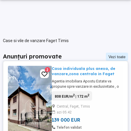
Case si vile de vanzare Faget Timis
Anunțuri promovate
Vezi toate
Casa individuala plus anexa, de
2
vanzare,zona centrala in Faget
Agentia imobiliara Apostu Estate va
propune spre vanzare in exclusivitate , o
casa individuala spatioasa si bine
2
2
808 EUR/m
| 172 m
compartimentata, plus o anexa ,situata pe
un teren de 500 mp, cu un front stradal
Central, Faget, Timis
generos de 15 ml. Locuinta are o
azi 05:42
suprafata utila de 171 mp (casa 124 mp
utili iar anexa 47 mp utili ) si este ...
139 000 EUR
Telefon validat