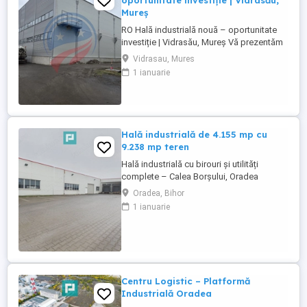
oportunitate investiție | Vidrasău,
Mureș
RO Hală industrială nouă – oportunitate
investiție | Vidrasău, Mureș Vă prezentăm
o proprietate industrială modernă, situată
Vidrasau, Mures
strategic în parcul industrial din Vidrasău
1 ianuarie
(Ungheni, jud. Mureș), ideală pentru
logistică, producție sau depozitare.
Suprafață construită: aprox. 4.300 mp
Construcție nouă ...
Hală industrială de 4.155 mp cu
9.238 mp teren
Hală industrială cu birouri și utilități
complete – Calea Borșului, Oradea
Proprietatea este situată într-o zonă
Oradea, Bihor
industrială consacrată – Calea Borșului,
1 ianuarie
cu acces rapid către șosele principale și
centura orașului. Informații generale
despre proprietate: • An construcție: 2012
• Structură: stâlpi de ...
Centru Logistic – Platformă
Industrială Oradea