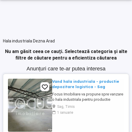
Hala industriala Dezna Arad
Nu am găsit ceea ce cauți.
Selectează categoria și alte
filtre de căutare pentru a eficientiza căutarea
Anunțuri care te-ar putea interesa
Vand hala industriala - productie
depozitare logistica - Sag
Focus Imobiliare va propune spre vanzare
o hala industriala pentru productie
depozitare logistica in localitea Sag, jud.
Sag, Timis
Timis Pozitionata strategic pe o platforma
1 ianuarie
cu mai multe hale industriala, in apropiere
de centura de Sud a orasului Timisoara,
avand acces la drumul european Exista
posibilitate ...