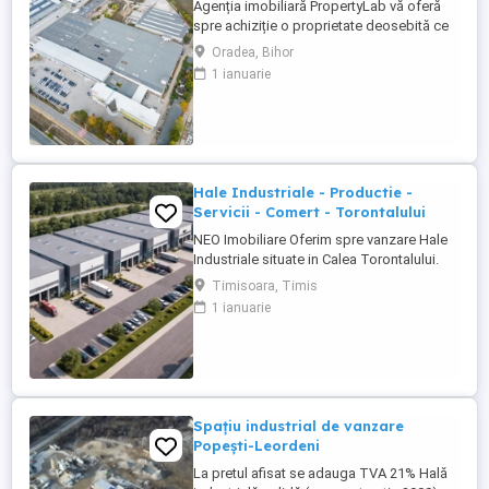
Agenția imobiliară PropertyLab vă oferă
spre achiziție o proprietate deosebită ce
constă într-o platformă industrială cu hale,
Oradea, Bihor
spații comerciale și showroom. Locație:
1 ianuarie
Oradea, Șoseaua Borșului zona
industrială Utilizări admise: funcțiuni
industriale și de depozitare. de servicii
industriale și servicii ...
Hale Industriale - Productie -
Servicii - Comert - Torontalului
NEO Imobiliare Oferim spre vanzare Hale
Industriale situate in Calea Torontalului.
Halele au destinatie Mica Productie -
Timisoara, Timis
Servicii si Comert, au suprafete de la 480
1 ianuarie
la 600 mp si beneficiaza de birouri, grupuri
sanitare, zona de depozitare si 2 accese
auto. Maeteriale folosite pentru executie:
beton ...
Spațiu industrial de vanzare
Popești-Leordeni
La pretul afisat se adauga TVA 21% Hală