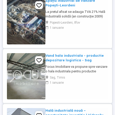
Spațiu industrial de vanzare
Popești-Leordeni
La pretul afisat se adauga TVA 21% Hală
industrială solidă (an construcție 2009)
amplasată strategic pe Șoseaua de
Popesti-Leordeni, Ilfov
Centură, în zona Exterior Sud — Popești-
1 ianuarie
Leordeni, una dintre cele mai active zone
logistice și de producție din sud-estul
Capitalei. Acces direct la inelul de centură,
conexiune rapidă către ...
Vand hala industriala - productie
depozitare logistica - Sag
Focus Imobiliare va propune spre vanzare
o hala industriala pentru productie
depozitare logistica in localitea Sag, jud.
Sag, Timis
Timis Pozitionata strategic pe o platforma
1 ianuarie
cu mai multe hale industriala, in apropiere
de centura de Sud a orasului Timisoara,
avand acces la drumul european Exista
posibilitate ...
Hală industrială nouă –