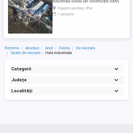
industrială solidă (an construcție 2009)
amplasată strategic pe Șoseaua de
Popesti-Leordeni, Ilfov
Centură, în zona Exterior Sud — Popești-
1 ianuarie
Leordeni, una dintre cele mai active zone
logistice și de producție din sud-estul
Capitalei. Acces direct la inelul de centură,
conexiune rapidă către ...
Romimo
Anunțuri
Arad
Dezna
De vanzare
Spatii de vanzare
Hala industriala
Categorii
Județe
Localități