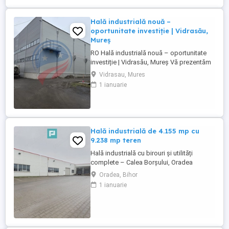
Hală industrială nouă –
oportunitate investiție | Vidrasău,
Mureș
RO Hală industrială nouă – oportunitate
investiție | Vidrasău, Mureș Vă prezentăm
o proprietate industrială modernă, situată
Vidrasau, Mures
strategic în parcul industrial din Vidrasău
1 ianuarie
(Ungheni, jud. Mureș), ideală pentru
logistică, producție sau depozitare.
Suprafață construită: aprox. 4.300 mp
Construcție nouă ...
Hală industrială de 4.155 mp cu
9.238 mp teren
Hală industrială cu birouri și utilități
complete – Calea Borșului, Oradea
Proprietatea este situată într-o zonă
Oradea, Bihor
industrială consacrată – Calea Borșului,
1 ianuarie
cu acces rapid către șosele principale și
centura orașului. Informații generale
despre proprietate: • An construcție: 2012
• Structură: stâlpi de ...