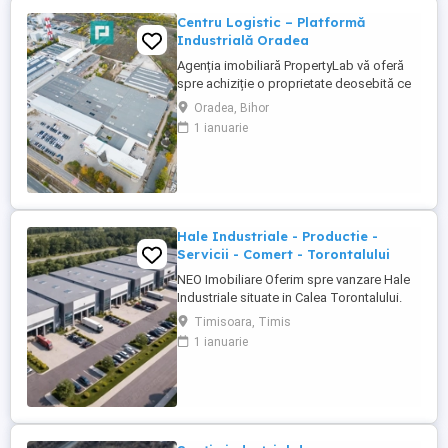
Centru Logistic – Platformă
Industrială Oradea
Agenția imobiliară PropertyLab vă oferă
spre achiziție o proprietate deosebită ce
constă într-o platformă industrială cu hale,
Oradea, Bihor
spații comerciale și showroom. Locație:
1 ianuarie
Oradea, Șoseaua Borșului zona
industrială Utilizări admise: funcțiuni
industriale și de depozitare. de servicii
industriale și servicii ...
Hale Industriale - Productie -
Servicii - Comert - Torontalului
NEO Imobiliare Oferim spre vanzare Hale
Industriale situate in Calea Torontalului.
Halele au destinatie Mica Productie -
Timisoara, Timis
Servicii si Comert, au suprafete de la 480
1 ianuarie
la 600 mp si beneficiaza de birouri, grupuri
sanitare, zona de depozitare si 2 accese
auto. Maeteriale folosite pentru executie:
beton ...