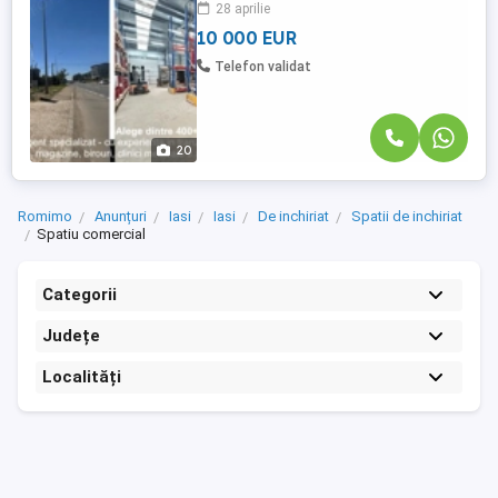
28 aprilie
pentru: domeniul auto, scule, instalatii s.a.;
...
10 000 EUR
Telefon validat
20
Romimo
Anunțuri
Iasi
Iasi
De inchiriat
Spatii de inchiriat
Spatiu comercial
Categorii
Județe
Localități