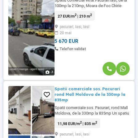
Spatiu comercial vitrat Pacurari Iasi, de la
100mp la 210mp, Moara de Foc Chirie
spatiu comercial in Pacurari Iasi, parter,
2
2
27 EUR/m
| 210 m
daca ai nevoie de vad intens pietonal si
rutier, statie de autobuz in fata, zone
pacurari, Iasi, Iasi
vitrate si 2-3 cai de acces. Spatiu aprox.
20 mai
210mp, Iasi - str. Pacurari 145, 2,8mH tavan
fals; ...
5 670 EUR
Telefon validat
7
Spatii comerciale sos. Pacurari
rond Mall Moldova de la 330mp la
835mp
Spatii comerciale sos. Pacurari, rond Mall
Moldova, de la 330mp la 835mp Un spatiu
comercial de inchiriat in zona cu poate cel
2
2
11,98 EUR/m
| 835 m
mai mare trafic rutier din Iasi - rond Mall
Moldova; Parcarea generoasa, inaltimea,
pacurari, Iasi, Iasi
vizibilitatea il fac potrivit ca showroom