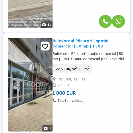
11
Bulevardul Păcurari | spațiu
comercial | 80 mp | 1.800
Bulevardul Păcurari | spațiu comercial | 80
mp | 1.800 Spațiu comercial pe Bulevardul
Păcurari, vizavi de Alfa Bank, într-o zonă
2
2
22,5 EUR/m
| 80 m
cu vizibilitate bună și vad comercial.
Spațiul are o suprafață de 80 mp, este
Pacurari, Iasi, Iasi
dotat cu 3 aparate de aer condiționat și
28 iulie
este potrivit pentru magazin, birouri sau
alte activități ...
1 800 EUR
Telefon validat
7