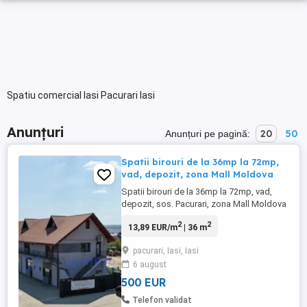
Spatiu comercial Iasi Pacurari Iasi
Anunțuri
20
50
Anunțuri pe pagină:
Spatii birouri de la 36mp la 72mp,
vad, depozit, zona Mall Moldova
Spatii birouri de la 36mp la 72mp, vad,
depozit, sos. Pacurari, zona Mall Moldova
Spatii de inchiriat pe sos. Pacurari -
2
2
13,89 EUR/m
| 36 m
aproape de Mall Moldova - pentru: -
activitati de birou (iluminat specific,
pacurari, Iasi, Iasi
finisaje atent alese, grup sanitar propriu), -
6 august
mici depozite (poate pt. domeniul medical
s.a.), - mic ...
500 EUR
Telefon validat