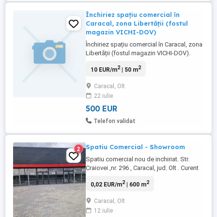
Închiriez spațiu comercial în
Caracal, zona Libertății (fostul
magazin VICHI-DOV)
Închiriez spațiu comercial în Caracal, zona
Libertății (fostul magazin VICHI-DOV).
Detalii la tel. -
2
2
10 EUR/m
| 50 m
Caracal, Olt
22 iulie
500 EUR
Telefon validat
Spatiu Comercial - Showroom
2
Spatiu comercial nou de inchiriat. Str.
Craiovei ,nr. 296 , Caracal, jud. Olt . Curent
trifazat , 100 KVA . Acces direct din DN ,
2
2
0,02 EUR/m
| 600 m
parcare .
Caracal, Olt
12 iulie