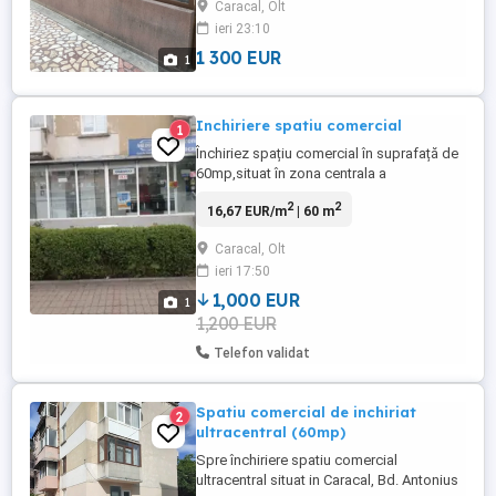
Caracal, Olt
ieri 23:10
1 300 EUR
1
Inchiriere spatiu comercial
1
Închiriez spațiu comercial în suprafață de
60mp,situat în zona centrala a
orașului.Spatiul este dotat cu centrala
2
2
16,67 EUR/m
| 60 m
termica pe gaze, aer condiționat și sistem
de supraveghere video.
Caracal, Olt
ieri 17:50
1,000 EUR
1
1,200 EUR
Telefon validat
Spatiu comercial de inchiriat
2
ultracentral (60mp)
Spre închiriere spatiu comercial
ultracentral situat in Caracal, Bd. Antonius