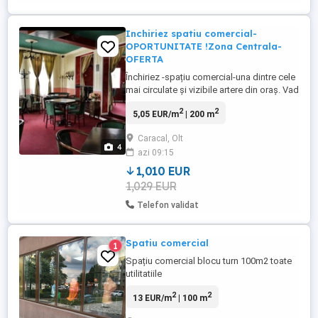
Inchiriez spatiu comercial-
OPORTUNITATE !Zona Centrala-
OFERTA
Închiriez -spațiu comercial-una dintre cele
mai circulate și vizibile artere din oraș. Vad
excepțional-zona centrală-liceul teoretic
2
2
5,05 EUR/m
| 200 m
Mihai Viteazul,Ana Maria market shoping
center-Zona foarte tranzitată -
Caracal, Olt
Str.Parângului nr.18 Menționez ca este
4
azi 09:15
fosta locație Gato Noble 2 intrări terasa
spatiu depozitare ...
1,010 EUR
1,029 EUR
Telefon validat
Spatiu comercial
1
Spațiu comercial blocu turn 100m2 toate
utilitatiile
2
2
13 EUR/m
| 100 m