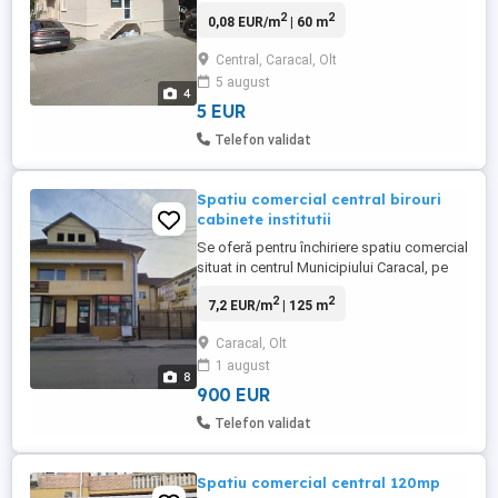
Caracalla, Bl.14A Renovat recent la interor
2
2
0,08 EUR/m
| 60 m
si scara de acces proprie. Pretabil pentru
o varietate de activitati economice, birouri
Central, Caracal, Olt
avocatura. Are o suprafața totală de 60 m2
5 august
și va beneficia anul acesta de anvelopare
4
prin programul ...
5 EUR
Telefon validat
Spatiu comercial central birouri
cabinete institutii
Se oferă pentru închiriere spatiu comercial
situat in centrul Municipiului Caracal, pe
Str. A. Caracalla Nr. 34. Este situat in zona
2
2
7,2 EUR/m
| 125 m
comercială a orașului. Acesta este pretabil
pentru birouri, instituții, cabinete medicale,
Caracal, Olt
laborator de analize medicale etc. Are o
1 august
suprafața totală de 125 m2 și este ...
8
900 EUR
Telefon validat
Spatiu comercial central 120mp