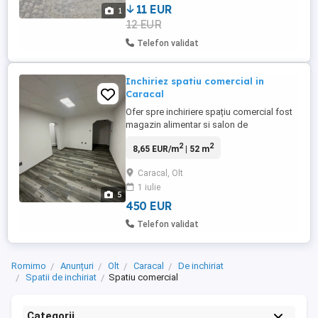
11 EUR
1
12 EUR
Telefon validat
Inchiriez spatiu comercial in
Caracal
Ofer spre inchiriere spațiu comercial fost
magazin alimentar si salon de
înfrumusețare situat pe strada General
2
2
8,65 EUR/m
| 52 m
Gheorghe Magheru, bloc B5B,scara 2,
Caracal. Este recent renovat si dispune de
Caracal, Olt
toate utilitatile, inclusiv centrala pe gaz.
1 iulie
Suprafata este de 52mp Pentru mai multe
5
detalii ma puteti contacta ...
450 EUR
Telefon validat
Romimo
Anunțuri
Olt
Caracal
De inchiriat
Spatii de inchiriat
Spatiu comercial
Categorii