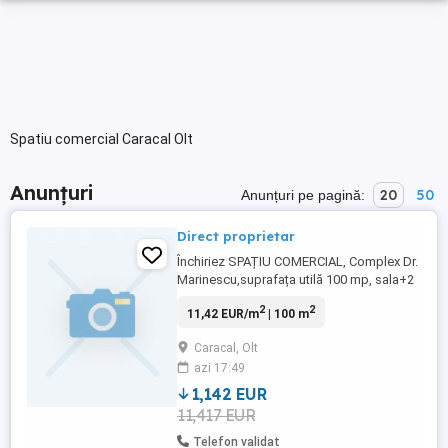
Spatiu comercial Caracal Olt
Anunțuri
20
50
Anunțuri pe pagină:
Direct proprietar
Închiriez SPAȚIU COMERCIAL, Complex Dr.
Marinescu,suprafața utilă 100 mp, sala+2
magazii+toaleta, curent TRIFAZIC. Este
2
2
11,42 EUR/m
| 100 m
disponibil din 1 mai 2026, prețul este 6000
lei ușor negociabil, contract de închiriere.
Caracal, Olt
azi 17:49
1,142 EUR
11,417 EUR
Telefon validat