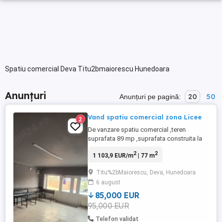
Spatiu comercial Deva Titu2bmaiorescu Hunedoara
Anunțuri
20
50
Anunțuri pe pagină:
Vand spatiu comercial zona Licee
2
De vanzare spatiu comercial ,teren
suprafata 89 mp ,suprafata construita la
sol 77 mp,compus din 3 incăperi și grup
2
2
1 103,9 EUR/m
| 77 m
sanitar la parter,la mansardă mai sunt 2
incaperi. Spatiu are C.T,apă curentă,curent
Titu%2bMaiorescu, Deva, Hunedoara
electric,geamuri termopan,gresie și se
6 august
pretează pentru orice activitate(inclusiv
locuinta). Se acceptă ...
85,000 EUR
95,000 EUR
Telefon validat