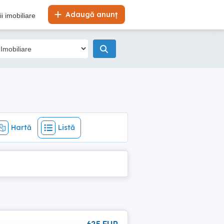
Hartă
Listă
Adaugă anunț
i imobiliare
Hartă
Listă