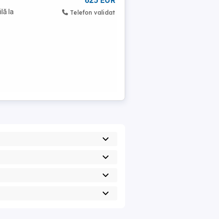
625 EUR
lă la
Telefon validat