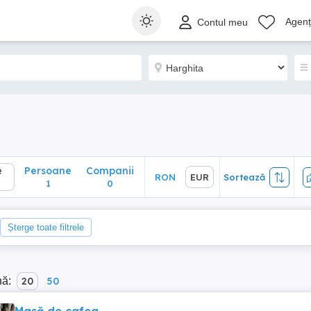
Persoane
Companii
RON
EUR
Sortează
Agenți
Contul meu
1
0
e
Persoane
Companii
RON
EUR
Sortează
1
0
Șterge toate filtrele
nă:
20
50