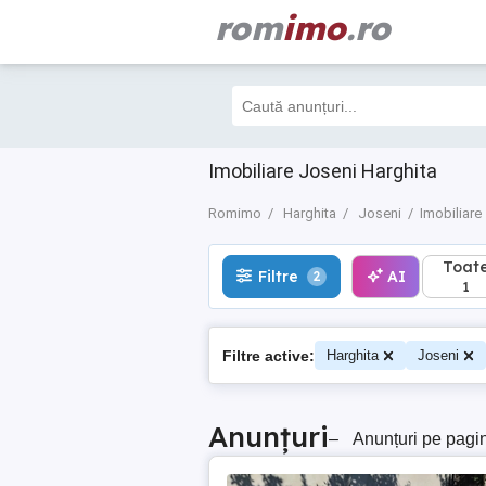
rom
imo
.ro
Toate
Filtre
AI
2
1
Imobiliare Joseni Harghita
Romimo
Harghita
Joseni
Imobiliare
Toat
Filtre
AI
2
1
Filtre active:
Harghita
Joseni
Anunțuri
–
Anunțuri pe pagi