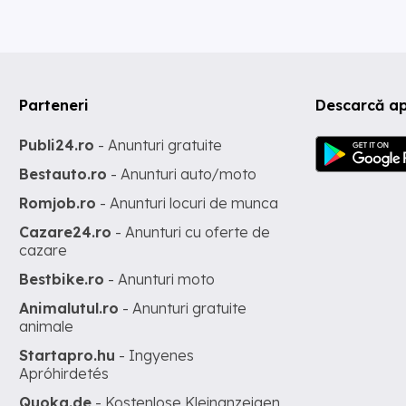
Parteneri
Descarcă a
Publi24.ro
- Anunturi gratuite
Bestauto.ro
- Anunturi auto/moto
Romjob.ro
- Anunturi locuri de munca
Cazare24.ro
- Anunturi cu oferte de
cazare
Bestbike.ro
- Anunturi moto
Animalutul.ro
- Anunturi gratuite
animale
Startapro.hu
- Ingyenes
Apróhirdetés
Quoka.de
- Kostenlose Kleinanzeigen