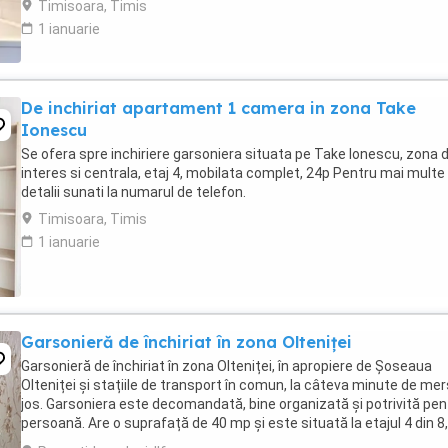
Timisoara, Timis
1 ianuarie
De inchiriat apartament 1 camera in zona Take
Ionescu
Se ofera spre inchiriere garsoniera situata pe Take Ionescu, zona 
interes si centrala, etaj 4, mobilata complet, 24p Pentru mai multe
detalii sunati la numarul de telefon.
Timisoara, Timis
1 ianuarie
Garsonieră de închiriat în zona Olteniței
Garsonieră de închiriat în zona Olteniței, în apropiere de Șoseaua
Olteniței și stațiile de transport în comun, la câteva minute de mer
jos. Garsoniera este decomandată, bine organizată și potrivită pen
persoană. Are o suprafață de 40 mp și este situată la etajul 4 din 8,
dispunând de bucătărie ...