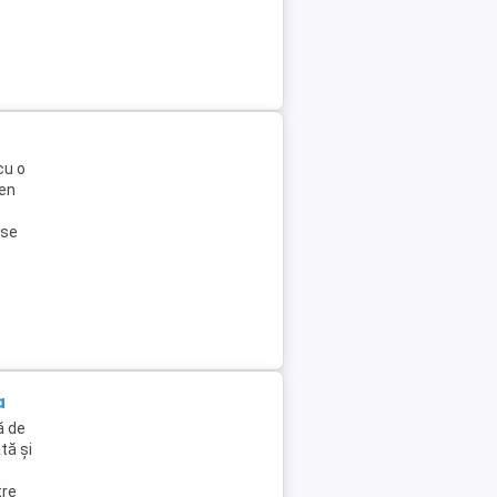
cu o
pen
ase
a
ă de
tă și
tre