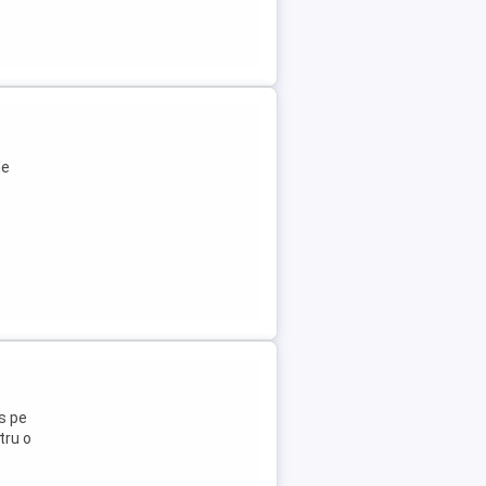
de
s pe
tru o