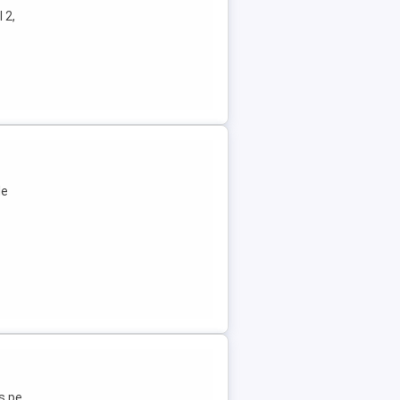
 2,
de
s pe