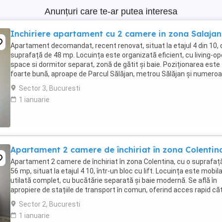
Anunțuri care te-ar putea interesa
Inchiriere apartament cu 2 camere in zona Salajan
Apartament decomandat, recent renovat, situat la etajul 4 din 10, 
suprafață de 48 mp. Locuința este organizată eficient, cu living-o
space si dormitor separat, zonă de gătit și baie. Poziționarea este
foarte bună, aproape de Parcul Sălăjan, metrou Sălăjan și numero
magazine, oferind acces ...
Sector 3, Bucuresti
1 ianuarie
Apartament 2 camere de închiriat în zona Colentin
Apartament 2 camere de închiriat în zona Colentina, cu o suprafaț
56 mp, situat la etajul 4 10, într-un bloc cu lift. Locuința este mobila
utilată complet, cu bucătărie separată și baie modernă. Se află în
apropiere de stațiile de transport în comun, oferind acces rapid că
centrul orașului ...
Sector 2, Bucuresti
1 ianuarie