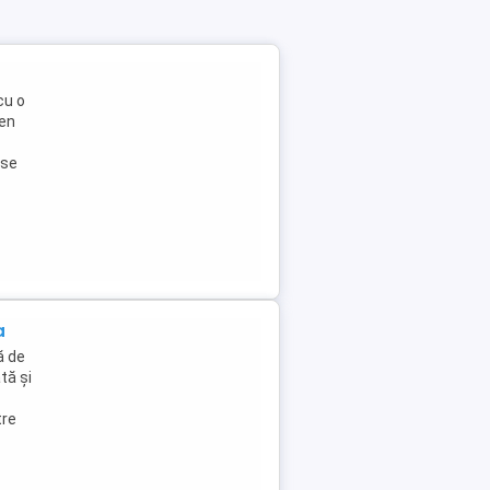
cu o
pen
ase
a
ă de
tă și
tre