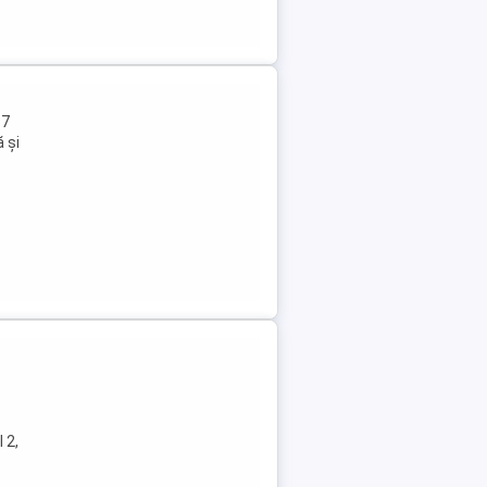
37
ă și
 2,