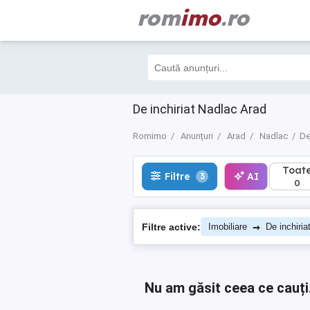
rom
imo
.ro
Toate
Filtre
AI
3
0
De inchiriat Nadlac Arad
Romimo
Anunțuri
Arad
Nadlac
De
Toat
Filtre
AI
3
0
→
Filtre active:
Imobiliare
De inchiria
Nu am găsit ceea ce cauți