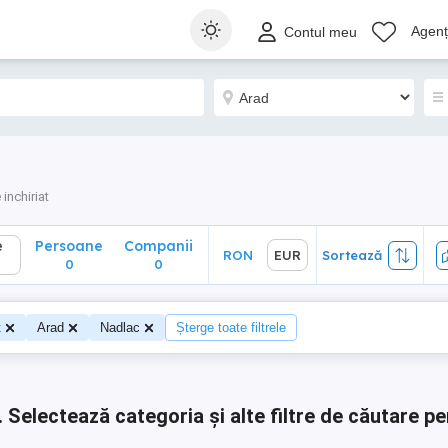
Persoane
Companii
RON
EUR
Sortează
Agenți
Contul meu
0
0
 inchiriat
e
Persoane
Companii
RON
EUR
Sortează
0
0
t
Arad
Nadlac
Șterge toate filtrele
.
Selectează categoria și alte filtre de căutare pe