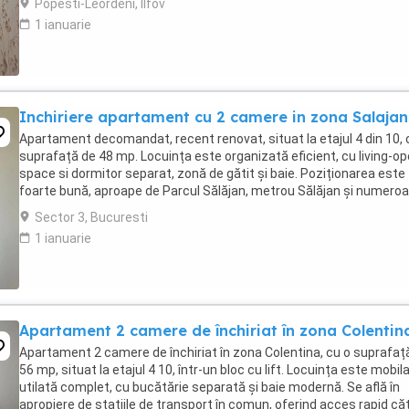
Popesti-Leordeni, Ilfov
1 ianuarie
Inchiriere apartament cu 2 camere in zona Salajan
Apartament decomandat, recent renovat, situat la etajul 4 din 10, 
suprafață de 48 mp. Locuința este organizată eficient, cu living-o
space si dormitor separat, zonă de gătit și baie. Poziționarea este
foarte bună, aproape de Parcul Sălăjan, metrou Sălăjan și numero
magazine, oferind acces ...
Sector 3, Bucuresti
1 ianuarie
Apartament 2 camere de închiriat în zona Colentin
Apartament 2 camere de închiriat în zona Colentina, cu o suprafaț
56 mp, situat la etajul 4 10, într-un bloc cu lift. Locuința este mobila
utilată complet, cu bucătărie separată și baie modernă. Se află în
apropiere de stațiile de transport în comun, oferind acces rapid că