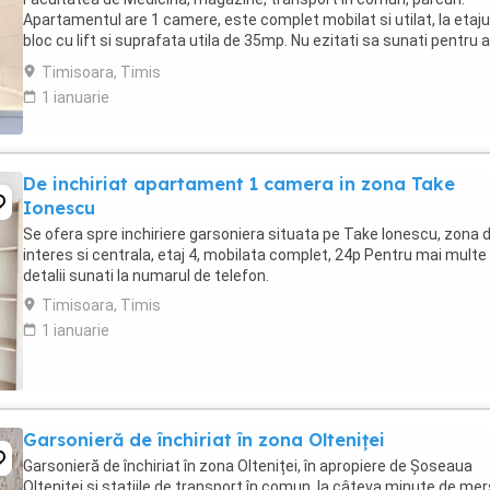
Apartamentul are 1 camere, este complet mobilat si utilat, la etajul
bloc cu lift si suprafata utila de 35mp. Nu ezitati sa sunati pentru a
stabili o vizionare.
Timisoara, Timis
1 ianuarie
De inchiriat apartament 1 camera in zona Take
Ionescu
Se ofera spre inchiriere garsoniera situata pe Take Ionescu, zona 
interes si centrala, etaj 4, mobilata complet, 24p Pentru mai multe
detalii sunati la numarul de telefon.
Timisoara, Timis
1 ianuarie
Garsonieră de închiriat în zona Olteniței
Garsonieră de închiriat în zona Olteniței, în apropiere de Șoseaua
Olteniței și stațiile de transport în comun, la câteva minute de mer