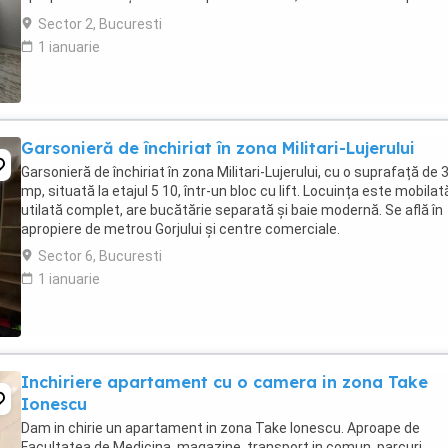
centrul orașului ...
Sector 2, Bucuresti
1 ianuarie
Garsonieră de închiriat în zona Militari-Lujerului
Garsonieră de închiriat în zona Militari-Lujerului, cu o suprafață de 
mp, situată la etajul 5 10, într-un bloc cu lift. Locuința este mobilat
utilată complet, are bucătărie separată și baie modernă. Se află în
apropiere de metrou Gorjului și centre comerciale.
Sector 6, Bucuresti
1 ianuarie
Inchiriere apartament cu o camera in zona Take
Ionescu
Dam in chirie un apartament in zona Take Ionescu. Aproape de
Facultatea de Medicina, magazine, transport in comun, parcuri.