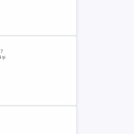
37
ă și