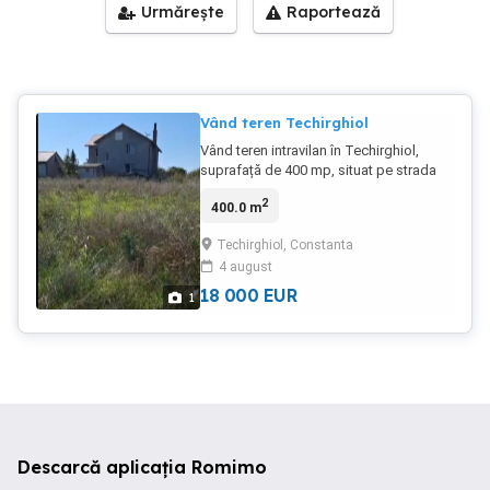
Urmărește
Raportează
Vând teren Techirghiol
Vând teren intravilan în Techirghiol,
suprafață de 400 mp, situat pe strada
Nufărului, nr. 5. Din punct de vedere
2
400.0 m
juridic, actele sunt complete și la zi,
incluzând cadastrul și intabularea, astfel
Techirghiol, Constanta
că vânzarea se poate face rapid. Prețul
4 august
este de 18.000 Euro. Mă puteți contacta
direct la numărul de telefon .
18 000
EUR
1
Descarcă aplicația Romimo