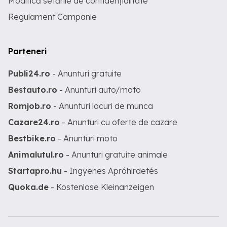
Modifică setările de confidențialitate
supraveghere in functiune. Casa se
Regulament Campanie
vinde total mobilata si utilata. Merita
vizionata ! Daca doriti un loc linistit, cu
toate conditiile unei vietii din mediul
urban, va rugam sa ne contactati prin
Parteneri
telefon.
Publi24.ro
- Anunturi gratuite
Bestauto.ro
- Anunturi auto/moto
Romjob.ro
- Anunturi locuri de munca
Cazare24.ro
- Anunturi cu oferte de cazare
Bestbike.ro
- Anunturi moto
Animalutul.ro
- Anunturi gratuite animale
Startapro.hu
- Ingyenes Apróhirdetés
Quoka.de
- Kostenlose Kleinanzeigen