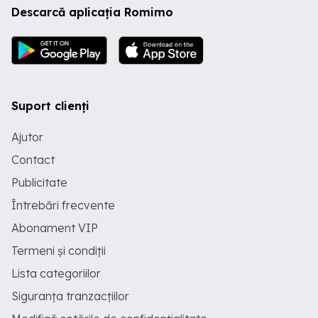
Descarcă aplicația Romimo
este compus dintr-un living generos, 2
dormitoare, bucatarie, baie si camera
tehnica. Etajul completeaza casa cu
inca 2 dormitoare (dressing), balcon,
terasa imensa, baie, hol spatios.
Mansarda are 2 camere cu instalație
electrica și calorifere, dar nu este
mobilată. Sistem de incalzire: -
Suport clienți
calorifere cu instalatie pe cupru -
centrala termica conține CT lemne plus
Ajutor
puffer de 1000L - boiler apa calda - vara
instalație solara In jurul casei o gradina
Contact
ca-n povesti a fost amenajata. În
exteriorul gradinii un solar a fost
Publicitate
contruit, spatiu amenajat pentru
cultivarea cu legume, livada pomi
Întrebări frecvente
fructiferi(meri, peri, cireși, caisi, zmeura,
Abonament VIP
etc.). Toata casa este inconjurata de un
gard de beton si in continuitatea gradinii
Termeni și condiții
cu beton cu plasa. Vila mai contine un
garaj spatios plus compartiment pentru
Lista categoriilor
depozitarea uneltelor de gradinarit. Mai
conține magazii lemne, padoc caine.
Siguranța tranzacțiilor
Zona foarte liniștită cu vecini din
București ( casa de vacanță) . Sistem de