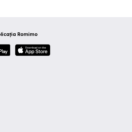
,
c).
, vă
plicația Romimo