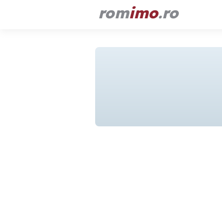
rom
imo
.ro