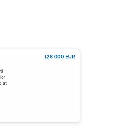
128 000
EUR
ă
ră
ior
olat
din
rmică
e
er:
4.5