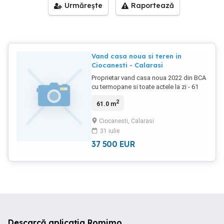
Urmărește
Raportează
Vand casa noua si teren in
Ciocanesti - Calarasi
Proprietar vand casa noua 2022 din BCA
cu termopane si toate actele la zi - 61
mp ( 2 cam, bucatarie, baie, camara) si
2
61.0 m
teren 860 mp in comuna Ciocanesti
central pe str. Daliei (jud. Calarasi) . Pret:
Ciocanesti, Calarasi
37500 euro. Tel:
31 iulie
37 500
EUR
Descarcă aplicația Romimo