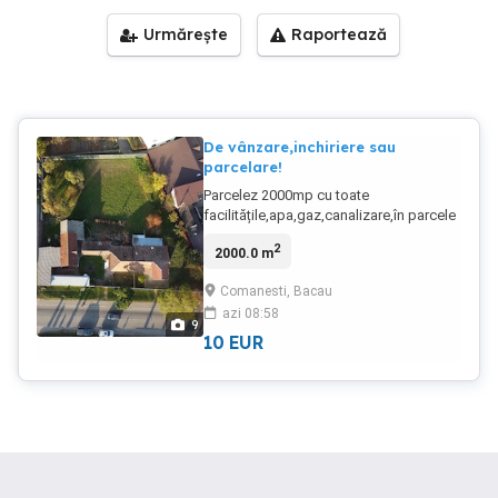
Urmărește
Raportează
De vânzare,inchiriere sau
parcelare!
Parcelez 2000mp cu toate
facilitățile,apa,gaz,canalizare,în parcele
de 5 mp în cartierul zăvoi,str.garii
2
2000.0 m
nr27,acces ușor și liber la toate
facilitățile orașului!pe teren se află o
Comanesti, Bacau
casă și anexe ,pretul este de 100 mp
azi 08:58
negociabil!
9
10
EUR