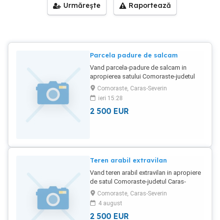
Urmărește
Raportează
Parcela padure de salcam
Vand parcela-padure de salcam in
apropierea satului Comoraste-judetul
Caras-Severin. Suprafata terenului este
Comoraste, Caras-Severin
de 5800 m . Mai multe detalii se pot
ieri 15:28
primi la numarul de telefon afisat.
2 500
EUR
Teren arabil extravilan
Vand teren arabil extravilan in apropiere
de satul Comoraste-judetul Caras-
Severin. 1 parcela-cu suprafata de 6300
Comoraste, Caras-Severin
m -aceasta se afla la marginea satului.
4 august
Mai multe detalii, atat despre suprafete
2 500
EUR
cat si legate de pret se pot primi la