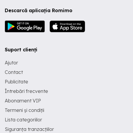
Paul Teodorescu cu B-dul Timisoara
Descarcă aplicația Romimo
Facilitati: - statii autobuz si metrou la
maxim 2minute; - zona linistitat si
civilizata, modernizata. - spatii verzi
Suport clienți
Ajutor
Contact
Publicitate
Întrebări frecvente
Abonament VIP
Termeni și condiții
Lista categoriilor
Siguranța tranzacțiilor