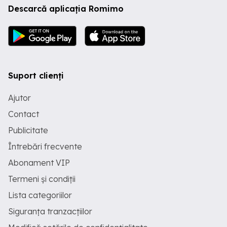
Descarcă aplicația Romimo
complex sportiv etc. Poziționare
excelentă, într-o zonă aflată în plină
dezvoltare, liniștită și cu potențial imens
de creștere. Accesul este facil, iar în
imediata apropiere se află
supermarketuri, școli, grădinițe,
restaurante și facilități recreative.
Coordonate GPS: 44 35 21.2 N 26 03
Suport clienți
13.5 E Preț: 55 euro mp negociabil, în
funcție de condiții Pentru detalii
Ajutor
suplimentare sau vizionare, nu ezitați să
mă contactați în privat.
Contact
Publicitate
Întrebări frecvente
Abonament VIP
Termeni și condiții
Lista categoriilor
Siguranța tranzacțiilor