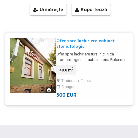
Urmărește
Raportează
Ofer spre închiriere cabinet
stomatologic
Ofer spre închiriere tura in clinica
stomatologica situata in zona Balcescu
cu toate autorizatiile si aparatura
2
40.0 m
necesara pentru desfasurarea
activitatii.Tel.:
Timisoara, Timis
3 august
5
300
EUR