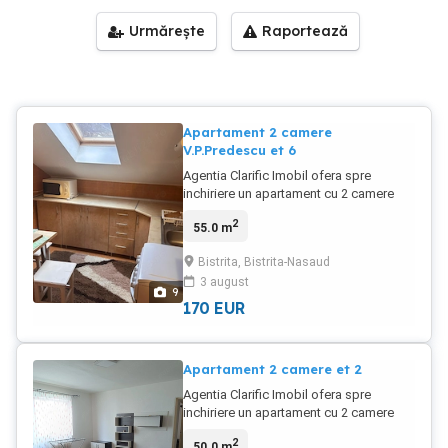
Urmărește
Raportează
Apartament 2 camere
V.P.Predescu et 6
Agentia Clarific Imobil ofera spre
inchiriere un apartament cu 2 camere
compus din living+bucatarie , 1
2
55.0 m
dormitor , 1 baie , balcon , boxa in beci ,
zona V.P.Predescu constructie 2008 ,
Bistrita, Bistrita-Nasaud
caramida , izolat , suprafata 55 mp , etaj
3 august
6 fara lift , mobilat , utilat ,pret 170 euro
9
luna + gr.Liber din 15 august
170
EUR
Apartament 2 camere et 2
Agentia Clarific Imobil ofera spre
inchiriere un apartament cu 2 camere
etaj 2 , zona A.Muresanu , bloc izolat ,
2
50.0 m