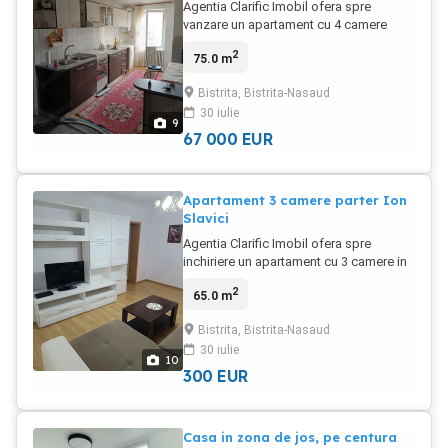
Agentia Clarific Imobil ofera spre
vanzare un apartament cu 4 camere
decomandat , suprafata 75 mp , zona
2
75.0 m
Sens , etaj 4 cu acces pod din interiorul
imobilului , bloc izolat , compus din
Bistrita, Bistrita-Nasaud
bucatarie mare , sufragerie , 3
30 iulie
dormitoare , baie cu geam , balcon
9
inchis , dubla orientare ,necesita fisisaje
67 000
EUR
, pret 67000 euro neg.
Apartament 3 camere parter Ion
Slavici
Agentia Clarific Imobil ofera spre
inchiriere un apartament cu 3 camere in
zona Decebal Ion Slavici , paretr cu
2
65.0 m
balcon inchis , suprafata 65 mp ,
bucatarie separata , living , 2 dormitoare
Bistrita, Bistrita-Nasaud
, 1 baie , mobilat , utilat , pret 300 euro
30 iulie
luna + gr. Se inchiriaza pe perioada
10
lunga , persoane serioase
300
EUR
Casa in zona de jos, pe centura