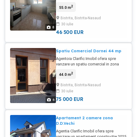
semidecomandat suprafata 55 mp ,
2
55.0 m
zona Decebal , etaj 4 , bucatarie mare ,
balcon , baie cu geam , , CT , termopan
Bistrita, Bistrita-Nasaud
partial , necesita finisaje , pret 46500
30 iulie
euro neg.
8
46 500
EUR
Spatiu Comercial Dornei 44 mp
Agentoia Clarific Imobil ofera spre
vanzare un spatiu comercial in zona
Centrala cu suprafata de 44 mp ,
2
44.0 m
compus din 1 incapere , 1 sp. de
depozitare , grup sanitar , toate utilitatile
Bistrita, Bistrita-Nasaud
, pret 75000 euro neg.
30 iulie
75 000
EUR
6
Apartament 2 camere zona
D.D.Vechi
Agentia Clarific Imobil ofera spre
vanzare un apartament constructie 2025