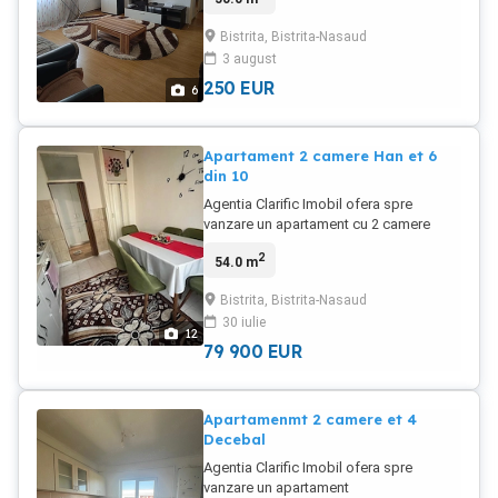
mobilat , utilat , pret 250 euro luna + gr.
Bistrita, Bistrita-Nasaud
3 august
250
EUR
6
Apartament 2 camere Han et 6
din 10
Agentia Clarific Imobil ofera spre
vanzare un apartament cu 2 camere
decomandat in zona Han , etaj 6 din 10
2
54.0 m
cu lift , bloc izolat , suprafata 54 mp ,
bucatarie nare , finisat , se vinde mobilat
Bistrita, Bistrita-Nasaud
, pret 79900 euro neg.
30 iulie
12
79 900
EUR
Apartamenmt 2 camere et 4
Decebal
Agentia Clarific Imobil ofera spre
vanzare un apartament