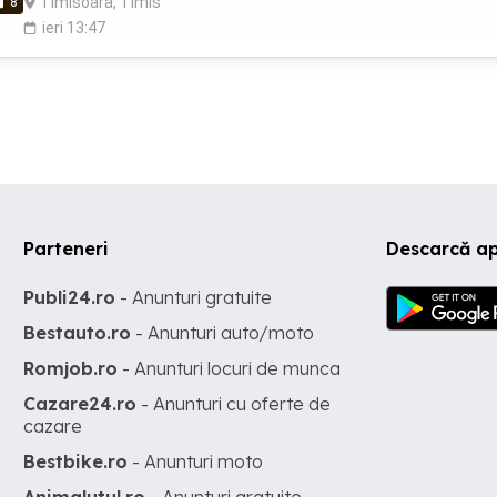
Timisoara, Timis
8
are cheltuili mici si e un parter inalt la casa de caramida. Calduros 
si racoros vara. Prefer o persoana sau un cuplu serious, nefumator
ieri 13:47
isi doresc un camin. Ofer si Cer seriozitate.
Parteneri
Descarcă a
Publi24.ro
- Anunturi gratuite
Bestauto.ro
- Anunturi auto/moto
Romjob.ro
- Anunturi locuri de munca
Cazare24.ro
- Anunturi cu oferte de
cazare
Bestbike.ro
- Anunturi moto