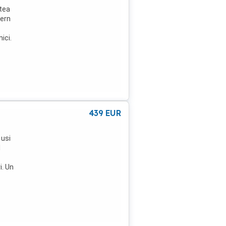
ltea
dern
ici.
rice
439
EUR
 usi
l
i. Un
ie