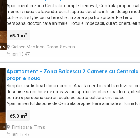
Apartment in zona Centrala. complet renovat, Centrala proprie. sa
memory noua cu lavanda, curat, spatiu deschis intr-un design mo
cu French style- usi si ferestre, in zona a patru spitale. Prefer o
persoana, doctor, fara animale. Totul e impecabil, curat, cheltuieli m
3 minute de Piata Balcescu, statia de tram ai si conexiuni pentru o
2
directie. Aproape de centrele Universitare si zona Centrala.
65.0 m
Ciclova Montana, Caras-Severin
9
ieri 13:47
Apartament - Zona Balcescu 2 Camere cu Centrala
proprie noua
Simplu si sofisticat doua camere Apartament in stil frantuzesc cu
deschise sa inchise ce creeaza un spatiu deschis si calduros, idea
pentru o persoana sau un cuplu ce cauta caldura unei case.
Apartamentul dispune de Centrala proprie. Fara animale si fumator
living spatios, ce se uneste cu dormitorul si impreuna cu o bucatar
2
utilata, o baie spatioasa si o camara generoasa. 65 mp, in centru
65.0 m
orasului Timisoara, simplu si rapid de a ajunge in zona Universitara,
Timisoara, Timis
10
Centrala si cu conexiuni la toate mijloacele de transport.
ieri 13:47