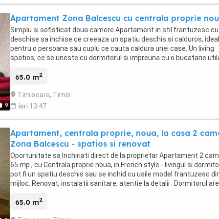
Apartament Zona Balcescu cu centrala proprie no
Simplu si sofisticat doua camere Apartament in stil frantuzesc cu
deschise sa inchise ce creeaza un spatiu deschis si calduros, idea
pentru o persoana sau cuplu ce cauta caldura unei case. Un living
spatios, ce se uneste cu dormitorul si impreuna cu o bucatarie util
o baie spatioasa si o camara generoasa. 65 mp, in centru orasului
2
Timisoara si detine Centrala proprie.
65.0 m
Timisoara, Timis
9
ieri 13:47
Apartament, centrala proprie, noua, la casa 2 cam
Zona Balcescu - spatios si renovat
Oportunitate sa Inchiriati direct de la proprietar Apartament 2 cam
65 mp , cu Centrala proprie noua, in French style - livingul si dormito
pot fi un spatiu deschis sau se inchid cu usile model frantuzesc di
mijloc. Renovat, instalatii sanitare, atentie la detalii . Dormitorul ar
dublu cu saltea noua memory cu lavanda si protectie noua. O buca
2
micuta si utilata, aragaz, masina de spalat, o camara generoasa, o
65.0 m
spatioasa. Curte comuna, vecini linistiti si respect. Acest apartme