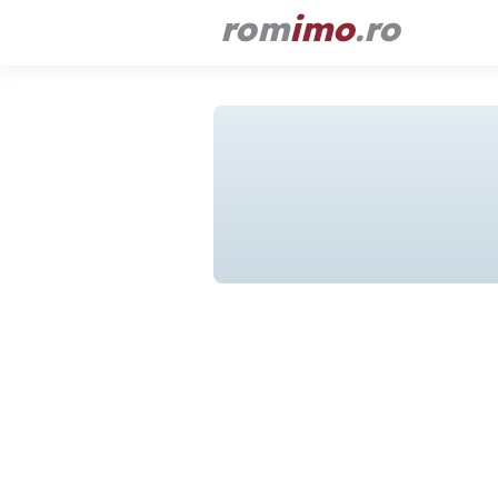
rom
imo
.ro