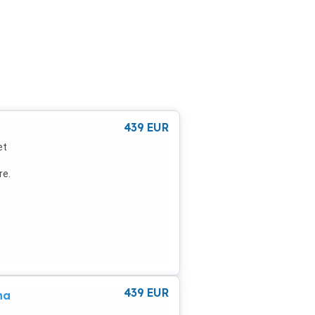
439
EUR
et
re.
,
439
EUR
na