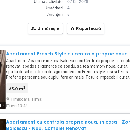
Ultima activitate
07.08.2026
Urmăritori
4
Anunțuri
5
Urmărește
Raportează
Apartament French Style cu centrala proprie noua
Apartment 2 camere in zona Balcescu cu Centrala proprie - compl
renovat, spatios si generos ca spatiu, saltea memory noua, curat,
spatiu deschis intr-un design modern cu French style- usi si ferest
Prefer o persoana sau cuplu, fara animale. Totul e impecabil, curat
cheltuieli mici. Ofer si cer seriozitate. Aproape de zona Centrala si
2
universitara. conexiuni pentru orice directie,
65.0 m
Timisoara, Timis
5
ieri 13:48
Apartament cu centrala proprie noua, in casa - Zo
Balcescu - Nou, Complet Renovat