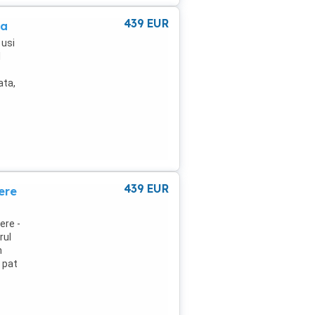
439
EUR
ua
 usi
l
ata,
439
EUR
ere
ere -
rul
n
e pat
tarie
 baie
nt