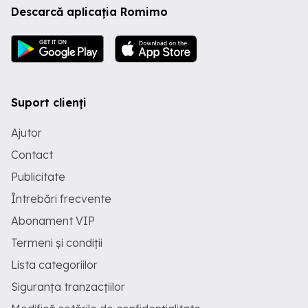
Descarcă aplicația Romimo
parcare la strada plus daca e nevoie
locuri de parcare cu plata. Casa se afla
in zona ultracentrala, langa mijloace de
transport in comun. Aproape de toate
obiectivele turistice, centru,
magazine,piata, etc Se preteaza pentru
birouri, cabinete medicale, case de
avocatura- notariat, altele.. Relatii
Suport clienți
Cristina
Ajutor
Contact
Publicitate
Întrebări frecvente
Abonament VIP
Termeni și condiții
Lista categoriilor
Siguranța tranzacțiilor