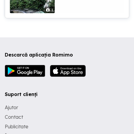
Restaurantul Reyna ) etj 1 încadrat în
suprafata 75 mp cu Diferența din partea
1
mea sau pot cunpara cu plata cash Nu
deranjați cu alte oferte doar în zonele
specificate de mine
Descarcă aplicația Romimo
Suport clienți
Ajutor
Contact
Publicitate