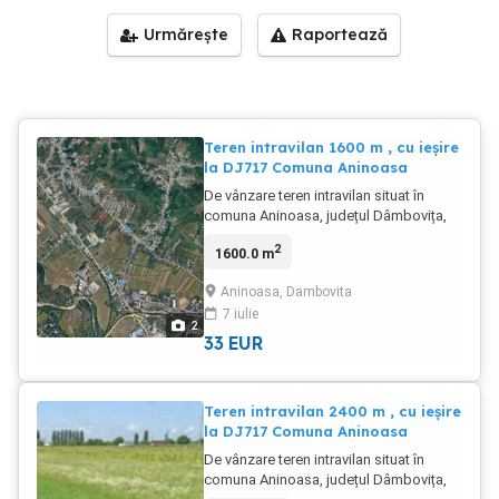
Urmărește
Raportează
Teren intravilan 1600 m , cu ieșire
la DJ717 Comuna Aninoasa
De vânzare teren intravilan situat în
comuna Aninoasa, județul Dâmbovița,
cu o suprafață totală de 1600 m și o
2
1600.0 m
deschidere de 6,6 m. Terenul are acces
direct la drumul județean DJ717. Se află
Aninoasa, Dambovita
la 450 m de Centrul Cultural Aninoasa.
7 iulie
Zona este liniștită, aproape de orașul
2
Târgoviște. Detalii: Suprafață: 1600 m
33
EUR
Deschidere: 6,6 m Acces: DJ717 Utilități
în apropiere (energie electrică, apă)
Acte la zi Preț: 33 m (negociabil)
Teren intravilan 2400 m , cu ieșire
la DJ717 Comuna Aninoasa
De vânzare teren intravilan situat în
comuna Aninoasa, județul Dâmbovița,