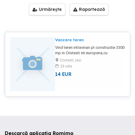
Urmărește
Raportează
Vanzare teren
Vind teren intravinan pt constructie 3300
mp in Cristesti str.europena,cu
intabulare
Cristesti, Iasi
29 iulie
14
EUR
Descarcă aplicația Romimo