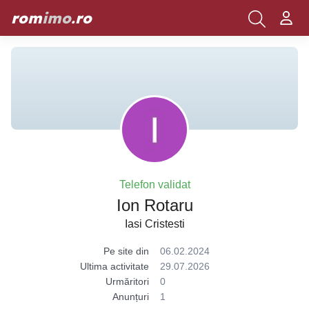
rom
imo
.ro
Telefon validat
Ion Rotaru
Iasi Cristesti
Pe site din
06.02.2024
Ultima activitate
29.07.2026
Urmăritori
0
Anunțuri
1