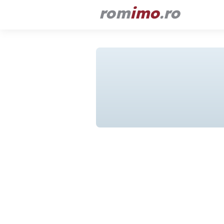
rom
imo
.ro