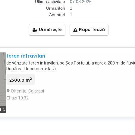
Ultima activitate
07.08.2026
Urmăritori
1
Anunțuri
1
Urmărește
Raportează
teren intravilan
de vânzare teren intravilan, pe Șos Portului, la aprox. 200 m de fluvi
Dunărea. Documente la zi.
2
2500.0 m
Oltenita, Calarasi
azi 10:32
1