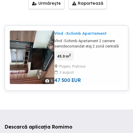
Urmărește
Raportează
Vînd -Schimb Apartament
Vînd -Schimb Apartament 2 camere
semidecomandat etaj 2 zonă centrală
cu decomandat Etaj 1sau 2 zonă
2
45.0 m
centrală și diferența din partea mea
Plopeni, Prahova
3 august
47 500
EUR
5
Descarcă aplicația Romimo