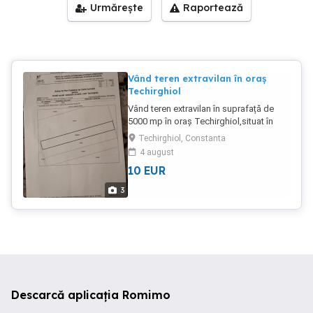
Urmărește
Raportează
Vând teren extravilan în oraș
Techirghiol
Vând teren extravilan în suprafață de
5000 mp în oraș Techirghiol,situat în
spatele Fermei Mănăstirii Sf.Maria din
Techirghiol, Constanta
str.9 Mai. Detin acte de
4 august
proprietate,cadastru și intabulare.
10
EUR
Terenul se poate introduce în intravilanul
localitaății,se poate parcela pentru
3
locuri de casă sau blocuri de locuințe.
Pret - 10 euro mp . Relații ( numai dacă
sunteți interesați) la telefon ; sau email ;
Descarcă aplicația Romimo