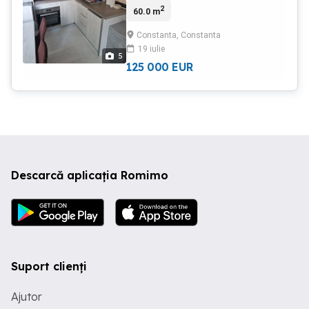
complex Smarald
2
60.0 m
Rezident,mobilat.Strada Smaraldului
nr18 Constanta
Constanta, Constanta
19 iulie
5
125 000
EUR
Descarcă aplicația Romimo
Suport clienți
Ajutor