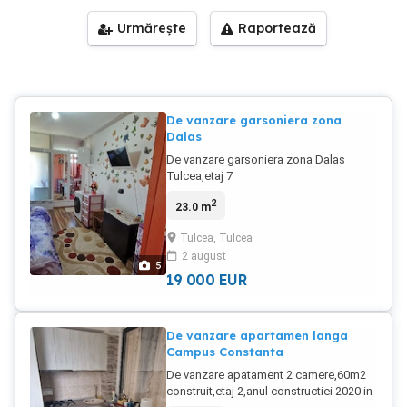
Urmărește
Raportează
De vanzare garsoniera zona
Dalas
De vanzare garsoniera zona Dalas
Tulcea,etaj 7
semimobilata,baie,bucatarie si camera
2
23.0 m
23m2
Tulcea, Tulcea
2 august
5
19 000
EUR
De vanzare apartamen langa
Campus Constanta
De vanzare apatament 2 camere,60m2
construit,etaj 2,anul constructiei 2020 in