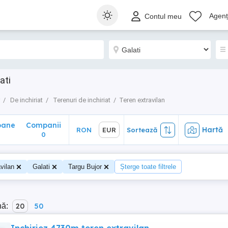
ane
Companii
Hartă
RON
EUR
Sortează
Agenți
Contul meu
0
ati
De inchiriat
Terenuri de inchiriat
Teren extravilan
oane
Companii
Hartă
RON
EUR
Sortează
0
vilan
Galati
Targu Bujor
Șterge toate filtrele
nă:
20
50