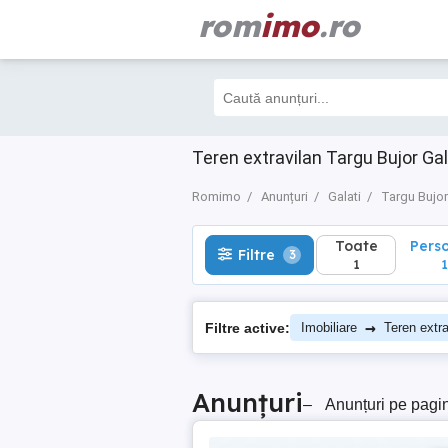
rom
imo
.ro
Toate
Perso
Filtre
3
1
1
Teren extravilan Targu Bujor Gal
Romimo
Anunțuri
Galati
Targu Bujor
Toate
Pers
Filtre
3
1
1
→
Filtre active:
Imobiliare
Teren extra
Anunțuri
–
Anunțuri pe pagi