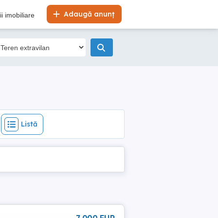
Listă
Adaugă anunț
i imobiliare
Listă