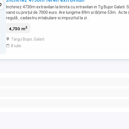
Inchiriez 4730m teren extravilan
Inchiriez 4730m extravilan la limita cu intravilan in Tg Bujor Galati. 
vand cu prețul de 7000 euro. Are lungime 89m si lățime 53m . Acte 
regulă , cadastru intabulare si impozitul la zi .
2
4,730 m
Targu Bujor, Galati
8 iulie