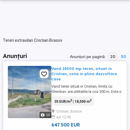
Teren extravilan Cristian Brasov
Anunțuri
20
50
Anunțuri pe pagină:
Vand 18500 mp teren, situat in
Cristian, zona in plina dezvoltare
case
Vand teren situat in Cristian, limita cu
Ghimbav. are utilitatile la cca 300 m. Este o
zona in plina dezvoltare pentru case. Are
2
2
35 EUR/m
| 18,500 m
acces usor spre Brasov. Pentru construit
necesita PUZ.
Cristian, Brasov
10
azi 12:06
647 500 EUR