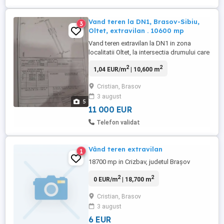
Vand teren la DN1, Brasov-Sibiu,
3
Oltet, extravilan . 10600 mp
Vand teren extravilan la DN1 in zona
localitatii Oltet, la intersectia drumului care
duce la Rucar, vis a vis de depozitul
2
2
1,04 EUR/m
| 10,600 m
Janmar, Terenul are deschidere de 14mp
lungime de 194 mp, curent electric la
Cristian, Brasov
sosea.Pe langa acest teren mai ofer inca
3 august
8000 mp teren arabil in Oltet, pe o parcela
5
trece autostrada ...
11 000 EUR
Telefon validat
Vând teren extravilan
1
18700 mp in Crizbav, judetul Brașov
2
2
0 EUR/m
| 18,700 m
Cristian, Brasov
3 august
6 EUR