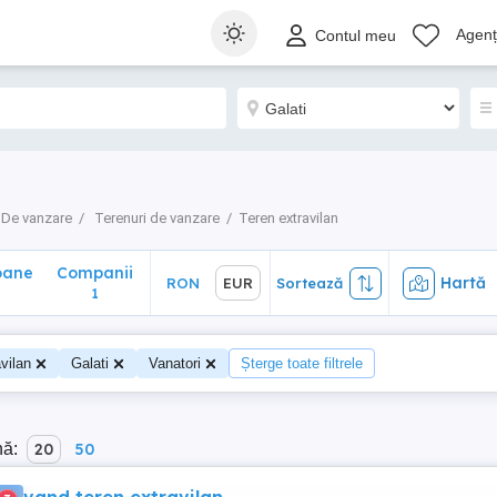
ane
Companii
Hartă
RON
EUR
Sortează
Agenți
Contul meu
1
De vanzare
Terenuri de vanzare
Teren extravilan
oane
Companii
Hartă
RON
EUR
Sortează
1
vilan
Galati
Vanatori
Șterge toate filtrele
nă:
20
50