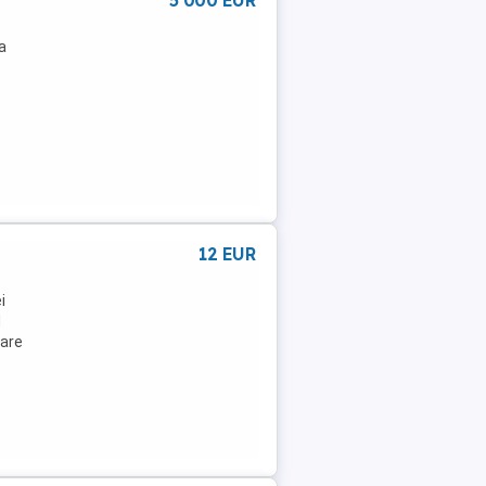
5 000 EUR
a
12 EUR
i
d
tare