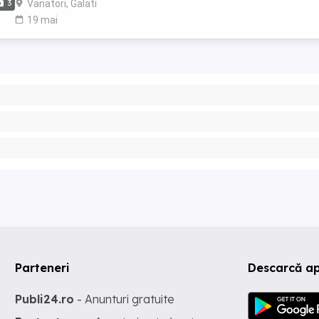
Vanatori, Galati
3
19 mai
Parteneri
Descarcă a
Publi24.ro
- Anunturi gratuite