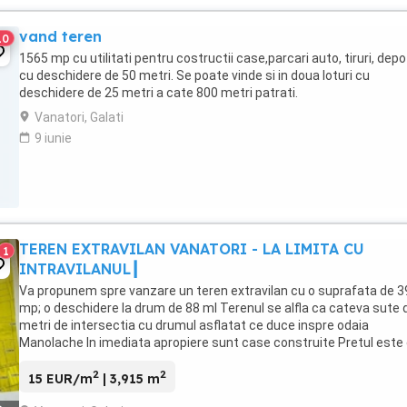
vand teren
10
1565 mp cu utilitati pentru costructii case,parcari auto, tiruri, depo
cu deschidere de 50 metri. Se poate vinde si in doua loturi cu
deschidere de 25 metri a cate 800 metri patrati.
Vanatori, Galati
9 iunie
TEREN EXTRAVILAN VANATORI - LA LIMITA CU
1
INTRAVILANUL┃
Va propunem spre vanzare un teren extravilan cu o suprafata de 
mp; o deschidere la drum de 88 ml Terenul se alfla ca cateva sute 
metri de intersectia cu drumul asflatat ce duce inspre odaia
Manolache In imediata apropiere sunt case construite Pretul este
15 euro/mp negociabil. Utilitati : ...
2
2
15 EUR/m
| 3,915 m