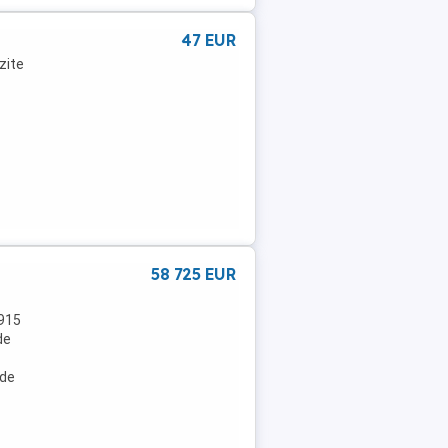
47 EUR
zite
58 725 EUR
3915
de
 de