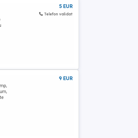
5 EUR
Telefon validat
e
u
9 EUR
0mp,
rum,
te