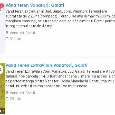
Vând teren Vanatori, Galati
8
Vând teren extravilan in Jud. Galați, com. Vânători. Terenul are
suprafața de 2,26 ha(compact). Terenul se afla la maxim 900 ml d
marginea comunei, pe strada pe care se afla cimitirul. Prețul pentr
întreg terenul este de 4 / mp.
Vanatori, Galati
31 iulie
Vand Teren Extravilan Vanatori, Galati
Vand Teren ExtraVilan Com. Vanatori, Jud. Galati. Terenul are 8.10
tarlaua 7 pe parcela 114. Situat langa "canalul mare" cu acces la d
pe partea stanga dintre Vanatori-Odaia Manolachi. Pentru mai mul
detalii nu ezitati sa ma contactati. Va multumesc.
Vanatori, Galati
28 iulie
2