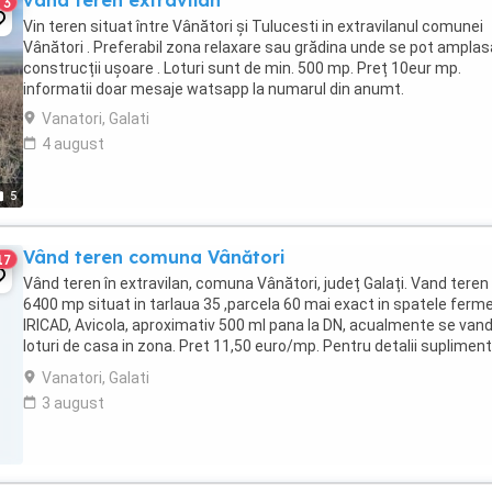
vand teren extravilan
3
Vin teren situat între Vânători și Tulucesti in extravilanul comunei
Vânători . Preferabil zona relaxare sau grădina unde se pot amplas
construcții ușoare . Loturi sunt de min. 500 mp. Preț 10eur mp.
informatii doar mesaje watsapp la numarul din anumt.
Vanatori, Galati
4 august
5
Vând teren comuna Vânători
17
Vând teren în extravilan, comuna Vânători, județ Galați. Vand teren
6400 mp situat in tarlaua 35 ,parcela 60 mai exact in spatele ferme
IRICAD, Avicola, aproximativ 500 ml pana la DN, acualmente se van
loturi de casa in zona. Pret 11,50 euro/mp. Pentru detalii suplimen
va rog sa ma contactați ...
Vanatori, Galati
3 august