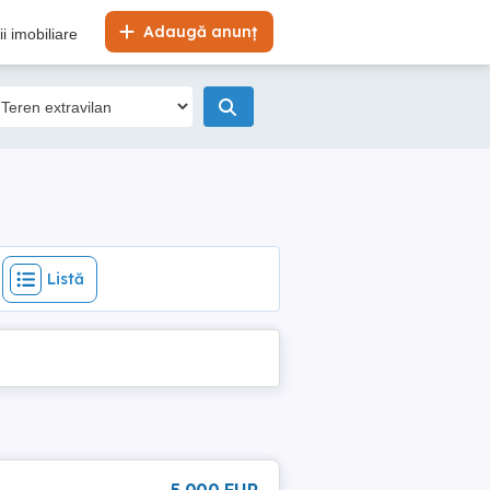
Listă
Adaugă anunț
i imobiliare
Listă