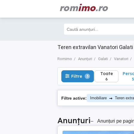
rom
imo
.ro
Toate
Perso
Filtre
3
6
5
Teren extravilan Vanatori Galati
Romimo
Anunțuri
Galati
Vanatori
Toate
Pers
Filtre
3
6
5
→
Filtre active:
Imobiliare
Teren extra
Anunțuri
–
Anunțuri pe pagi