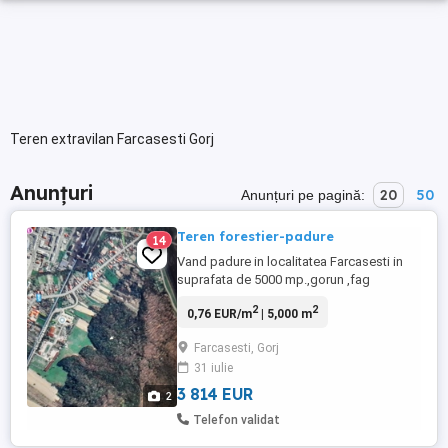
Teren extravilan Farcasesti Gorj
Anunțuri
20
50
Anunțuri pe pagină:
Teren forestier-padure
14
Vand padure in localitatea Farcasesti in
suprafata de 5000 mp.,gorun ,fag
,stejar.Detin acte de proprietate .Pret
2
2
0,76 EUR/m
| 5,000 m
negociabil 25000 lei.Terenul forestier se
afla langa sediul Pinoasa .Se afla la o
Farcasesti, Gorj
distanta de 100-150 m de drumul betonat
31 iulie
ce ajunge la sediul Pinoasa , fiind usor de
exploatat .Telefon ...
3 814 EUR
2
Telefon validat