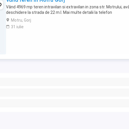
Vând teren in Motru Gorj
Vând 4969 mp teren intravilan si extravilan in zona str. Motrului, a
deschidere la strada de 22 m.l. Mai multe detalii la telefon
Motru, Gorj
31 iulie