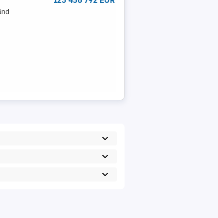
123 456 792 EUR
vând