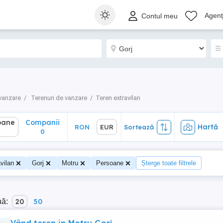
ane
Companii
Hartă
RON
EUR
Sortează
Agenți
Contul meu
0
vanzare
Terenuri de vanzare
Teren extravilan
oane
Companii
Hartă
RON
EUR
Sortează
0
vilan
Gorj
Motru
Persoane
Șterge toate filtrele
nă:
20
50