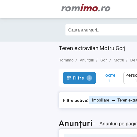
rom
imo
.ro
Toate
Perso
Filtre
4
1
1
Teren extravilan Motru Gorj
Romimo
Anunțuri
Gorj
Motru
De 
Toate
Pers
Filtre
4
1
1
→
Filtre active:
Imobiliare
Teren extra
Anunțuri
–
Anunțuri pe pagi