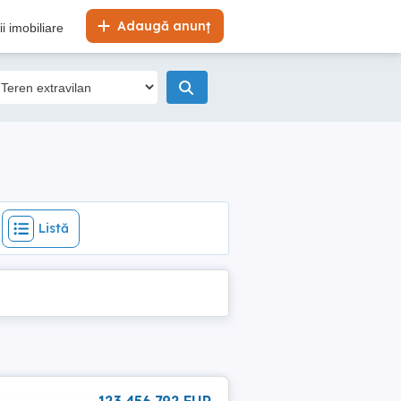
Listă
Adaugă anunț
i imobiliare
Listă