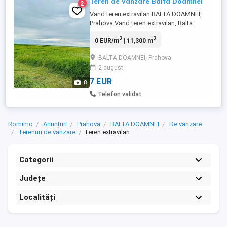
Teren de vanzare Balta Doamnei
2
Vand teren extravilan BALTA DOAMNEI,
Prahova Vand teren extravilan, Balta
Doamnei, Prahova Descriere: Teren
2
2
0 EUR/m
| 11,300 m
extravilan, 11300mp In Judetul Prahova,
Comuna Balta Doamnei, Satul Lacul
BALTA DOAMNEI, Prahova
Turcului , la 40Km de Bucuresti si 30Km de
2 august
Ploiesti, 10km de DN1, 1km de Autostrada
Bucuresti-Brasov. Terenul este amplasat ...
7 EUR
8
Telefon validat
Romimo
Anunțuri
Prahova
BALTA DOAMNEI
De vanzare
Terenuri de vanzare
Teren extravilan
Categorii
Județe
Localități