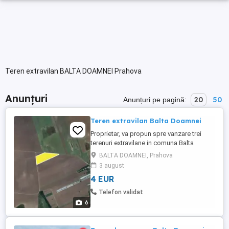
Teren extravilan BALTA DOAMNEI Prahova
Anunțuri
20
50
Anunțuri pe pagină:
Teren extravilan Balta Doamnei
Proprietar, va propun spre vanzare trei
terenuri extravilane in comuna Balta
Doamnei. -Teren extravilan 5790 mp in
BALTA DOAMNEI, Prahova
comuna Balta Doamnei, sat Lacu Turcului
3 august
- Deschidere 50 m, Parcela A.535 57; Teren
4 EUR
extravilan 4020 mp in comuna Balta
Doamnei, sat Lacu Turcului Deschidere 12
Telefon validat
m, Tarlaua 58, Parcela A.575 ...
6