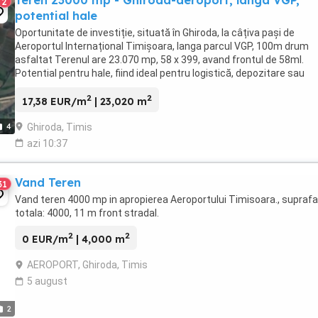
Teren 23000 mp - Ghiroda-aeroport, langa VGP,
2
potential hale
Oportunitate de investiție, situată în Ghiroda, la câțiva pași de
Aeroportul Internațional Timișoara, langa parcul VGP, 100m drum
asfaltat Terenul are 23.070 mp, 58 x 399, avand frontul de 58ml.
Potential pentru hale, fiind ideal pentru logistică, depozitare sau
producție. Poziția este strategică, într-o ...
2
2
17,38 EUR/m
| 23,020 m
Ghiroda, Timis
4
azi 10:37
Vand Teren
31
Vand teren 4000 mp in apropierea Aeroportului Timisoara., supraf
totala: 4000, 11 m front stradal.
2
2
0 EUR/m
| 4,000 m
AEROPORT, Ghiroda, Timis
5 august
2