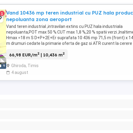
Vand 10436 mp teren industrial cu PUZ hala produc
1
nepoluanta zona aeroport
Vand teren industrial ,intravilan extins cu PUZ hala industriala
nepoluanta,POT max 50 %:CUT max 1,8 %,20 % spatii verzi ,Inaltim
Hmax =18 m S D+P+2E+Er suprafata 10 436 mp 71,5 m (front) x 14
m drumuri cedate la primarie oferta de gaz si ATR curent la cerere
pot trimite pe mail atasat ...
2
2
66,98 EUR/m
| 10,436 m
Ghiroda, Timis
9
4 august