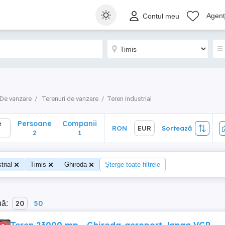
Persoane
Companii
RON
EUR
Sortează
Agenți
Contul meu
2
1
De vanzare
Terenuri de vanzare
Teren industrial
e
Persoane
Companii
RON
EUR
Sortează
2
1
trial
Timis
Ghiroda
Șterge toate filtrele
nă:
20
50