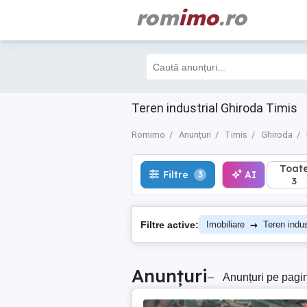
rom
imo
.ro
Toate
Filtre
AI
3
3
Teren industrial Ghiroda Timis
Romimo
Anunțuri
Timis
Ghiroda
Toat
Filtre
AI
3
3
→
Filtre active:
Imobiliare
Teren indus
Anunțuri
–
Anunțuri pe pagi