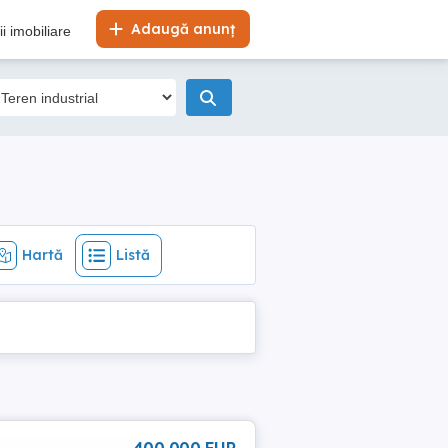
Hartă
Listă
Adaugă anunț
i imobiliare
Hartă
Listă