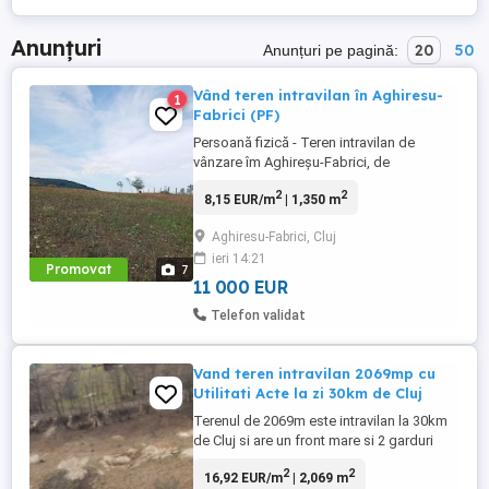
Anunțuri
20
50
Anunțuri pe pagină:
Vând teren intravilan în Aghiresu-
1
Fabrici (PF)
Persoană fizică - Teren intravilan de
vânzare îm Aghireșu-Fabrici, de
aproximativ 1300-1400 mp pătrați. Terenul
2
2
8,15 EUR/m
| 1,350 m
este situat în comuna Aghiresu-Fabrici, la
aproximativ 5 minute de mers pe jos de
Aghiresu-Fabrici, Cluj
centru comunei (unde se afla magazine,
ieri 14:21
medicina de familie etc.) - pe teren se
Promovat
7
poate construi, fapt fiind ...
11 000 EUR
Telefon validat
Vand teren intravilan 2069mp cu
Utilitati Acte la zi 30km de Cluj
Terenul de 2069m este intravilan la 30km
de Cluj si are un front mare si 2 garduri
deja facute de vecini. Datorita expunerii
2
2
16,92 EUR/m
| 2,069 m
sudice este soare toata ziua pe toata