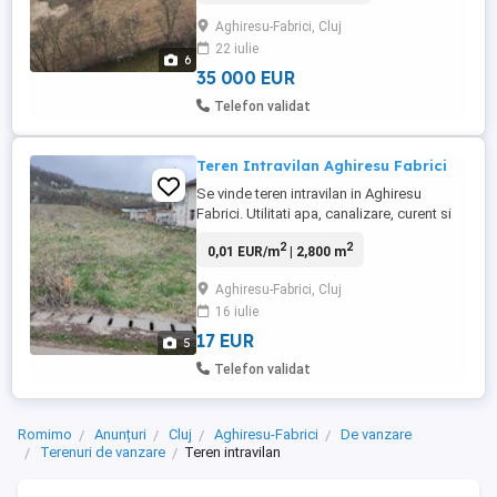
suprafata terenului. Utilitatile (curent,
Aghiresu-Fabrici, Cluj
gaz,apa, canal) trec pe la marginea
22 iulie
terenului. Este asfalt pana la teren , ultimii
6
30m se fac pe ...
35 000 EUR
Telefon validat
Teren Intravilan Aghiresu Fabrici
Se vinde teren intravilan in Aghiresu
Fabrici. Utilitati apa, canalizare, curent si
gaz(anul acesta se da drumu, momentan
2
2
0,01 EUR/m
| 2,800 m
sunt trase tevile in sat) La cerere se poate
parcela in doua parcele dupa modelul din
Aghiresu-Fabrici, Cluj
ultima poza. Pretul difera in functie de mp.
16 iulie
O parcela 19euro mp Ambele 17euro mp
Pret usor ...
17 EUR
5
Telefon validat
Romimo
Anunțuri
Cluj
Aghiresu-Fabrici
De vanzare
Terenuri de vanzare
Teren intravilan