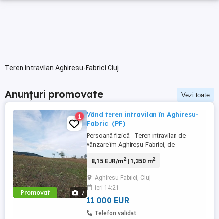
Teren intravilan Aghiresu-Fabrici Cluj
Anunțuri promovate
Vezi toate
Vând teren intravilan în Aghiresu-
1
Fabrici (PF)
Persoană fizică - Teren intravilan de
vânzare îm Aghireșu-Fabrici, de
aproximativ 1300-1400 mp pătrați. Terenul
2
2
8,15 EUR/m
| 1,350 m
este situat în comuna Aghiresu-Fabrici, la
aproximativ 5 minute de mers pe jos de
Aghiresu-Fabrici, Cluj
centru comunei (unde se afla magazine,
ieri 14:21
medicina de familie etc.) - pe teren se
Promovat
7
poate construi, fapt fiind ...
11 000 EUR
Telefon validat