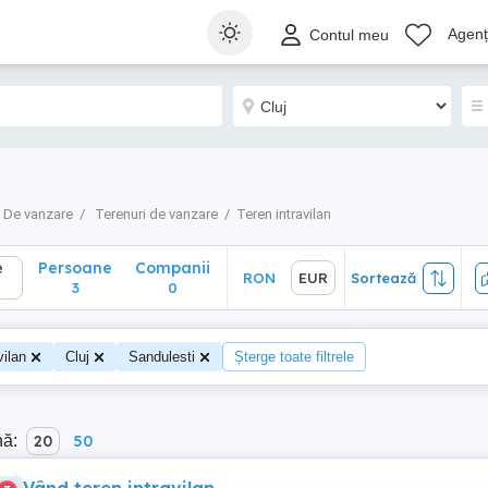
Persoane
Companii
RON
EUR
Sortează
Agenți
Contul meu
3
0
De vanzare
Terenuri de vanzare
Teren intravilan
e
Persoane
Companii
RON
EUR
Sortează
3
0
vilan
Cluj
Sandulesti
Șterge toate filtrele
nă:
20
50