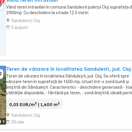
Vând teren intravilan
3
Vând teren intravilan în comuna Sandulesti județul Cluj suprafața 
2900mp. Cu deschidere la strada 12.5 metri
Sandulesti, Cluj
5 august
Teren de vânzare în localitatea Sandulesti, jud. Cluj
Teren de vânzare în localitatea Săndulești, jud. Cluj. Se oferă spre
vânzare teren în suprafață de 1600 mp, situat într-o zonă bună și
liniștită din Săndulești. Caracteristici: - deschidere generoasă - to
utilitățile disponibile, - fântână pe teren, - zonă liniștită, ideală pent
construcție casa. Preț: ...
2
2
0,03 EUR/m
| 1,600 m
Sandulesti, Cluj
8
30 iulie