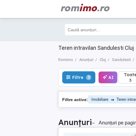
rom
imo
.ro
Toate
Filtre
AI
3
3
Teren intravilan Sandulesti Cluj
Romimo
Anunțuri
Cluj
Sandulesti
Toat
Filtre
AI
3
3
→
Filtre active:
Imobiliare
Teren intra
Anunțuri
–
Anunțuri pe pagi