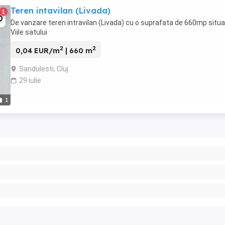
Teren intavilan (Livada)
1
De vanzare teren intravilan (Livada) cu o suprafata de 660mp situa
Viile satului
2
2
0,04 EUR/m
| 660 m
Sandulesti, Cluj
29 iulie
1