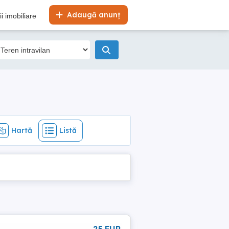
Hartă
Listă
Adaugă anunț
i imobiliare
Hartă
Listă