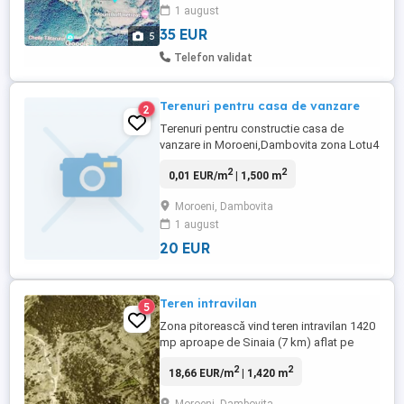
1 august
insorita toata ziua. In fotografii este
indicat teren Gabi ...
35 EUR
5
Telefon validat
Terenuri pentru casa de vanzare
2
Terenuri pentru constructie casa de
vanzare in Moroeni,Dambovita zona Lotu4
( 1500 metrii si 1000 metrii).
2
2
0,01 EUR/m
| 1,500 m
Moroeni, Dambovita
1 august
20 EUR
Teren intravilan
5
Zona pitorească vind teren intravilan 1420
mp aproape de Sinaia (7 km) aflat pe
DN71 la sosea lîngă hotel Cota1000 pe
2
2
18,66 EUR/m
| 1,420 m
calea Moroieni . Terenul are deschiderea
de 26 metri. Utilități lîngă teren. Posed