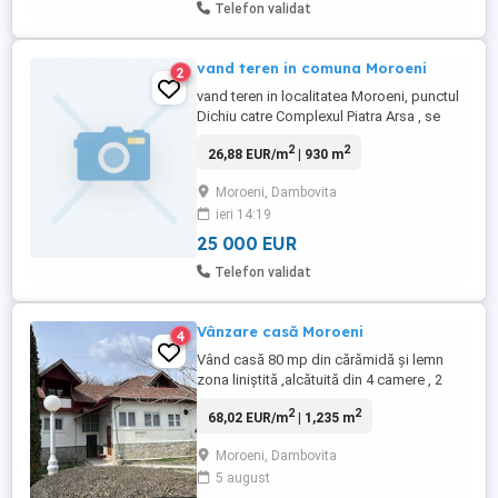
Telefon validat
vand teren in comuna Moroeni
2
vand teren in localitatea Moroeni, punctul
Dichiu catre Complexul Piatra Arsa , se
face acceul din DJ 713, deschidere 22 m .
2
2
26,88 EUR/m
| 930 m
Ideal pentru afacere.
Moroeni, Dambovita
ieri 14:19
25 000 EUR
Telefon validat
Vânzare casă Moroeni
4
Vând casă 80 mp din cărămidă și lemn
zona liniștită ,alcătuită din 4 camere , 2
hol, baie și bucătărie , foișor toate
2
2
68,02 EUR/m
| 1,235 m
amplasate pe un teren de 390 mp, ( plus
anexe ) .Casa are încălzire centrală și sobe
Moroeni, Dambovita
pe lemne în fiecare cameră ; 685 teren
5 august
intravilan în spatele casei livada și încă