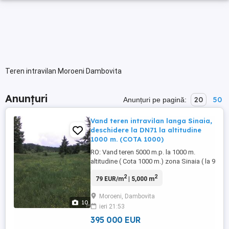
Teren intravilan Moroeni Dambovita
Anunțuri
20
50
Anunțuri pe pagină:
Vand teren intravilan langa Sinaia,
deschidere la DN71 la altitudine
1000 m. (COTA 1000)
RO: Vand teren 5000 m.p. la 1000 m.
altitudine ( Cota 1000 m.) zona Sinaia ( la 9
min. cu masina ) cu o deschidere de 38 m.
2
2
79 EUR/m
| 5,000 m
la drumul national 71 ( DN 71) si
deschidere spre opusa la drumul forestier.
Moroeni, Dambovita
Imobilul este intravilan si consolidat cu un
10
ieri 21:53
zid de beton foarte adanc și regularizat ...
395 000 EUR