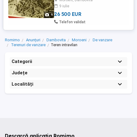
Moroeni, Dambovita
certificat de urbanism.
9 iulie
26 500 EUR
9
Telefon validat
Romimo
Anunțuri
Dambovita
Moroeni
De vanzare
Terenuri de vanzare
Teren intravilan
Categorii
Județe
Localități
Descarcă aplicația Romimo