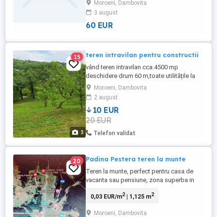
Moroeni, Dambovita
vacanta. Pret 60 euro/mp. Tel 0723580563
3 august
, suprafata totala: 3299,9, Front stradal:
34Utilitati: ...
60 EUR
teren intravilan pentru constructii
15
vând teren intravilan cca.4500 mp
deschidere drum 60 m,toate utilitățile la
poarta.
Moroeni, Dambovita
2 august
10 EUR
20 EUR
3
Telefon validat
Padina Pestera teren la munte
20
Teren la munte, perfect pentru casa de
vacanta sau pensiune, zona superba in
plina dezvoltare, in statiunea Padina-
2
2
0,03 EUR/m
| 1,125 m
Pestera (loc. Dobroesti) jud Dambovita.
Terenul are 1125 mp, se afla la altitinea de
Moroeni, Dambovita
1550 m, este plan si se afla intr-o zona