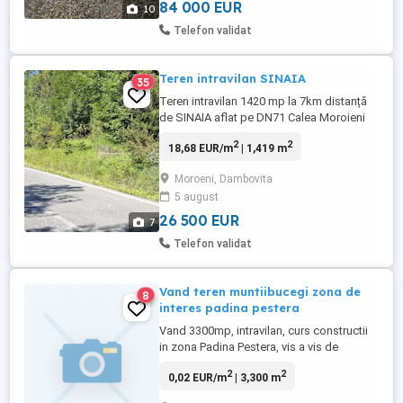
1017 mp curs ...
84 000 EUR
10
Telefon validat
Teren intravilan SINAIA
35
Teren intravilan 1420 mp la 7km distanță
de SINAIA aflat pe DN71 Calea Moroieni
Terenul are 25 metri deschidere la șosea
2
2
18,68 EUR/m
| 1,419 m
Utilități în apropriere Certificat de
urbanism
Moroeni, Dambovita
5 august
26 500 EUR
7
Telefon validat
Vand teren muntiibucegi zona de
8
interes padina pestera
Vand 3300mp, intravilan, curs constructii
in zona Padina Pestera, vis a vis de
Pensiunea Gura de Rai, deschidere 34m,
2
2
0,02 EUR/m
| 3,300 m
utilitati curent si apa, pretabil construire
vile, hoteluri, pensiuni, cabana, case de