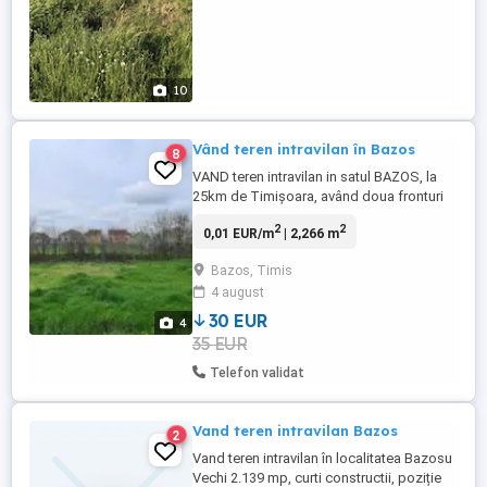
10
Vând teren intravilan în Bazos
8
VAND teren intravilan in satul BAZOS, la
25km de Timișoara, având doua fronturi
stradale, utilitati la poartă, 30 euro mp.
2
2
0,01 EUR/m
| 2,266 m
Suprafața terenului este de 2.266 mp,
frontul stradal fiind de 35 m, pretabil și la
Bazos, Timis
parcelare.
4 august
30 EUR
4
35 EUR
Telefon validat
Vand teren intravilan Bazos
2
Vand teren intravilan în localitatea Bazosu
Vechi 2.139 mp, curti constructii, poziție