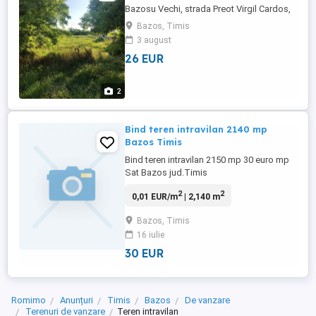
Bazosu Vechi, strada Preot Virgil Cardos,
front stradal 13.28m. Pret 26euro mp
Bazos, Timis
1100mp
3 august
26 EUR
2
Bind teren intravilan 2140 mp
Bazos Timis
Bind teren intravilan 2150 mp 30 euro mp
Sat Bazos jud.Timis
2
2
0,01 EUR/m
| 2,140 m
Bazos, Timis
16 iulie
30 EUR
Romimo
Anunțuri
Timis
Bazos
De vanzare
Terenuri de vanzare
Teren intravilan