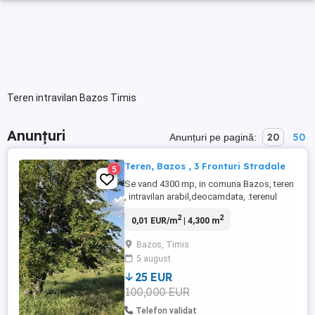
Teren intravilan Bazos Timis
Anunțuri
20
50
Anunțuri pe pagină:
Teren, Bazos , 3 Fronturi Stradale
5
Se vand 4300 mp, in comuna Bazos, teren
, intravilan arabil,deocamdata, .terenul
este intre case, cu 3 fronturi
2
2
0,01 EUR/m
| 4,300 m
stradale,62,73-69,52 si 66,94 situat intre
case,doi duzi seculari strajuiesc parte
Bazos, Timis
sudica a terenului. terenul este pretabil
5 august
pentru o investitie medie, zona este
deosebita. Pretul de vanzare ...
25 EUR
100,000 EUR
Telefon validat