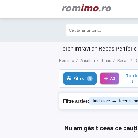
rom
imo
.ro
Toate
Filtre
AI
5
1
Teren intravilan Recas Periferie
Romimo
Anunțuri
Timis
Recas
D
Toat
Filtre
AI
5
1
→
Filtre active:
Imobiliare
Teren intra
Nu am găsit ceea ce cauți