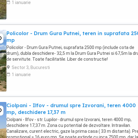
1 ianuarie
Policolor - Drum Gura Putnei, teren in suprafata 2
mp
Policolor - Drum Gura Putnei, suprafata 2500 mp (include cota de
drum), dubla deschidere- 32,5 m la Drum Gura Putnei si 67,5m la d
de servitute. Toate facilitatile. Liber de constructie!
Sector 3, Bucuresti
1 ianuarie
Ciolpani - Ilfov - drumul spre Izvorani, teren 4000
mp, deschidere 17,37 m
Ciolpani - Ilfov - str. Lupilor- drumul spre Izvorani, teren 4000 mp,
deschidere 17,37 m. Zona cu potential de dezvoltare. Intravilan.
Canalizare, curent electric, gaze la prima casa ( 33 m distanta). Pr
promotional = 16 euro mp. Se poate extinde cu inca 7500 mp, dar l