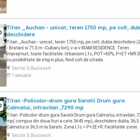
Titan _Auchan - unicat, teren 1750 mp, pe colt, dub
deschidere
Titan _Auchan - unicat, teren 1750 mp, pe colt, dubla deschidere 
- Bratarii si 71,5 m -Cuibaru Ion), v-a-v IRAM RESIDENCE. Teren
imprejmuit, toate facilitatile. Urbanism L1c, POT=60%, P+ET+M9 (
cu posibilitate de etaj in plus, fiind colt de strada.
Sector 3, Bucuresti
1 ianuarie
Titan -Policolor-drum gura Saratii Drum gura
Calmatui, intravilan ,7290 mp
Titan -Policolor-drum gura Saratii Drum gura Calmatui, intravilan ,
mp( compus din doua lturi a cate 3645 mp), deschidere dubla, 36,5
Calmatui si 36,5 m la Saratii. Zona L1c = P+2E+R. Facilitatile zonei.
Sector 3, Bucuresti