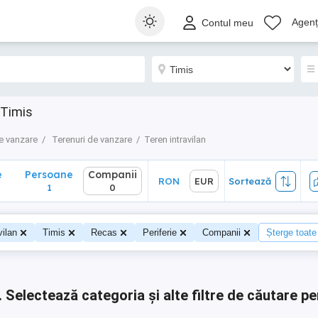
Persoane
Companii
RON
EUR
Sortează
Agenți
Contul meu
1
0
 Timis
e vanzare
Terenuri de vanzare
Teren intravilan
e
Persoane
Companii
RON
EUR
Sortează
1
0
vilan
Timis
Recas
Periferie
Companii
Șterge toate 
.
Selectează categoria și alte filtre de căutare pe