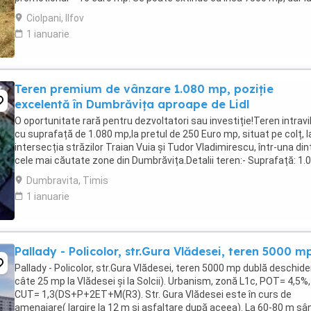
pretul zonei.
Ciolpani, Ilfov
1 ianuarie
Teren premium de vânzare 1.080 mp, poziție
excelentă în Dumbrăvița aproape de Lidl
O oportunitate rară pentru dezvoltatori sau investiție!Teren intravi
cu suprafață de 1.080 mp,la pretul de 250 Euro mp, situat pe colț, l
intersecția străzilor Traian Vuia și Tudor Vladimirescu, într-una din
cele mai căutate zone din Dumbrăvița.Detalii teren:- Suprafață: 1.
mp- Două fronturi ...
Dumbravita, Timis
1 ianuarie
Pallady - Policolor, str.Gura Vlădesei, teren 5000 m
Pallady - Policolor, str.Gura Vlădesei, teren 5000 mp dublă deschide
câte 25 mp la Vlădesei și la Solcii). Urbanism, zonă L1c, POT= 4,5%,
CUT= 1,3(DS+P+2ET+M(R3). Str. Gura Vlădesei este în curs de
amenajare( largire la 12 m și asfaltare după aceea). La 60-80 m sâ