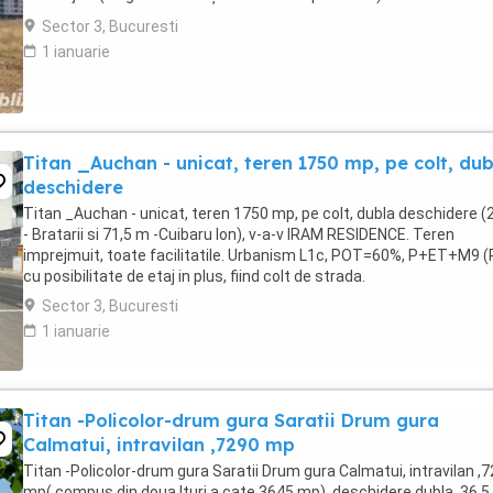
doua construcții în faza de finalizare(una ...
Sector 3, Bucuresti
1 ianuarie
Titan _Auchan - unicat, teren 1750 mp, pe colt, dub
deschidere
Titan _Auchan - unicat, teren 1750 mp, pe colt, dubla deschidere 
- Bratarii si 71,5 m -Cuibaru Ion), v-a-v IRAM RESIDENCE. Teren
imprejmuit, toate facilitatile. Urbanism L1c, POT=60%, P+ET+M9 (
cu posibilitate de etaj in plus, fiind colt de strada.
Sector 3, Bucuresti
1 ianuarie
Titan -Policolor-drum gura Saratii Drum gura
Calmatui, intravilan ,7290 mp
Titan -Policolor-drum gura Saratii Drum gura Calmatui, intravilan ,
mp( compus din doua lturi a cate 3645 mp), deschidere dubla, 36,5