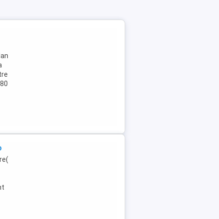
lan
a
tre
080
p
re(
nt