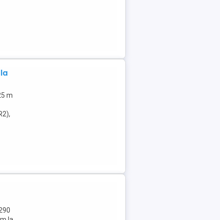
la
(25 m
R2),
7290
 m la