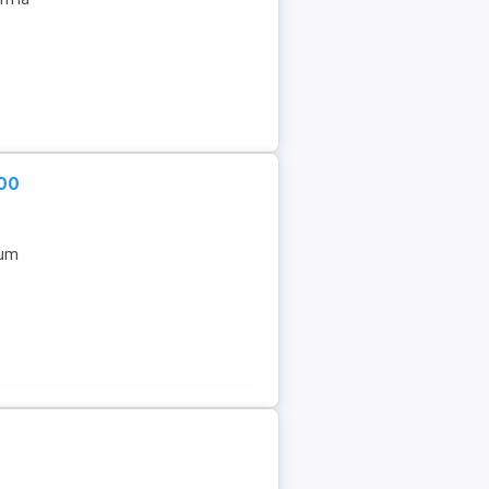
500
rum