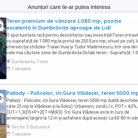
Anunțuri care te-ar putea interesa
Teren premium de vânzare 1.080 mp, poziție
excelentă în Dumbrăvița aproape de Lidl
O oportunitate rară pentru dezvoltatori sau investiție!Teren intravi
cu suprafață de 1.080 mp,la pretul de 250 Euro mp, situat pe colț, l
intersecția străzilor Traian Vuia și Tudor Vladimirescu, într-una din
cele mai căutate zone din Dumbrăvița.Detalii teren:- Suprafață: 1.
mp- Două fronturi ...
Dumbravita, Timis
1 ianuarie
Pallady - Policolor, str.Gura Vlădesei, teren 5000 m
Pallady - Policolor, str.Gura Vlădesei, teren 5000 mp dublă deschide
câte 25 mp la Vlădesei și la Solcii). Urbanism, zonă L1c, POT= 4,5%,
CUT= 1,3(DS+P+2ET+M(R3). Str. Gura Vlădesei este în curs de
amenajare( largire la 12 m și asfaltare după aceea). La 60-80 m sâ
doua construcții în faza de finalizare(una ...
Sector 3, Bucuresti
1 ianuarie