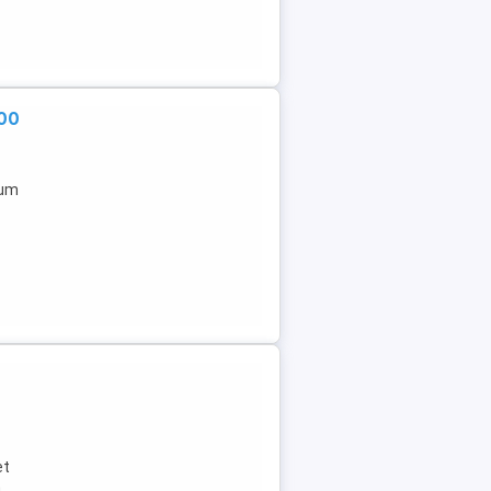
500
rum
et
a