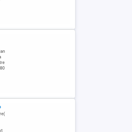
lan
a
tre
080
p
re(
nt