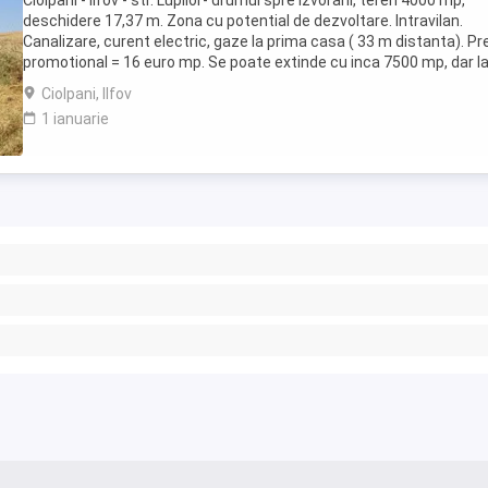
Ciolpani - Ilfov - str. Lupilor- drumul spre Izvorani, teren 4000 mp,
deschidere 17,37 m. Zona cu potential de dezvoltare. Intravilan.
Canalizare, curent electric, gaze la prima casa ( 33 m distanta). Pr
promotional = 16 euro mp. Se poate extinde cu inca 7500 mp, dar l
pretul zonei.
Ciolpani, Ilfov
1 ianuarie