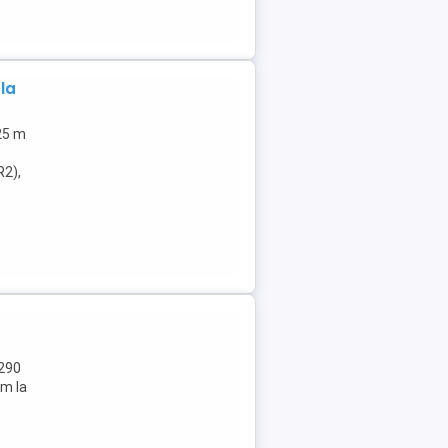
la
(25 m
R2),
7290
 m la