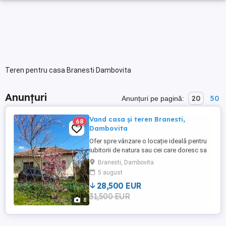
Teren pentru casa Branesti Dambovita
Anunțuri
20
50
Anunțuri pe pagină:
Vand casa și teren Branesti,
68
Dambovita
Ofer spre vânzare o locație ideală pentru
iubitorii de natura sau cei care doresc sa
scape de agitația orașului și sa se bucure
Branesti, Dambovita
de liniștea oferită de livada de 3000mp cu
5 august
pomi fructiferi + casa cu teren (146mp).
28,500 EUR
TEREN extravilan(3000mp), foarte
31,500 EUR
aproape de curte + CASA și TEREN
8
intravilan (146mp): Casa ...