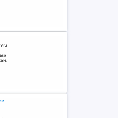
ntru
oasă
tare,
re
ar