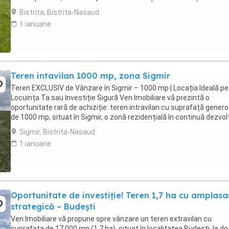
multe detalii ...
Bistrita, Bistrita-Nasaud
1 ianuarie
Teren intavilan 1000 mp, zona Sigmir
Teren EXCLUSIV de Vânzare în Sigmir – 1000 mp | Locația Ideală pe
Locuința Ta sau Investiție Sigură Ven Imobiliare vă prezintă o
oportunitate rară de achiziție: teren intravilan cu suprafață gener
de 1000 mp, situat în Sigmir, o zonă rezidențială în continuă dezvol
apreciată pentru liniște, ...
Sigmir, Bistrita-Nasaud
1 ianuarie
Oportunitate de investiție! Teren 1,7 ha cu amplasa
strategică – Budești
Ven Imobiliare vă propune spre vânzare un teren extravilan cu
suprafața de 17.000 mp (1,7 ha), situat în localitatea Budești, la do