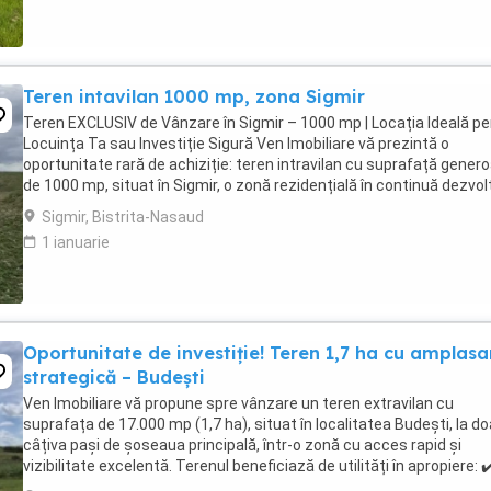
Teren intavilan 1000 mp, zona Sigmir
Teren EXCLUSIV de Vânzare în Sigmir – 1000 mp | Locația Ideală pe
Locuința Ta sau Investiție Sigură Ven Imobiliare vă prezintă o
oportunitate rară de achiziție: teren intravilan cu suprafață gener
de 1000 mp, situat în Sigmir, o zonă rezidențială în continuă dezvol
apreciată pentru liniște, ...
Sigmir, Bistrita-Nasaud
1 ianuarie
Oportunitate de investiție! Teren 1,7 ha cu amplasa
strategică – Budești
Ven Imobiliare vă propune spre vânzare un teren extravilan cu
suprafața de 17.000 mp (1,7 ha), situat în localitatea Budești, la do
câțiva pași de șoseaua principală, într-o zonă cu acces rapid și
vizibilitate excelentă. Terenul beneficiază de utilități în apropiere: ✔
Apă ✔️ Curent electric ✔️ Gaz Poziționarea ...