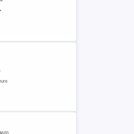
️
,
 euro
 4600