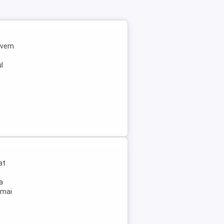
 Avem
l
at
la
 mai