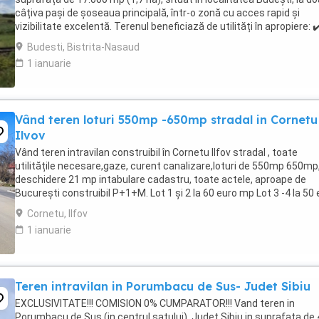
câțiva pași de șoseaua principală, într-o zonă cu acces rapid și
vizibilitate excelentă. Terenul beneficiază de utilități în apropiere: ✔
Apă ✔️ Curent electric ✔️ Gaz Poziționarea ...
Budesti, Bistrita-Nasaud
1 ianuarie
Vând teren loturi 550mp -650mp stradal in Cornetu
Ilvov
Vând teren intravilan construibil în Cornetu Ilfov stradal , toate
utilitățile necesare,gaze, curent canalizare,loturi de 550mp 650mp
deschidere 21 mp intabulare cadastru, toate actele, aproape de
București construibil P+1+M. Lot 1 și 2 la 60 euro mp Lot 3 -4 la 50
mp
Cornetu, Ilfov
1 ianuarie
Teren intravilan in Porumbacu de Sus- Judet Sibiu
EXCLUSIVITATE!!! COMISION 0% CUMPARATOR!!! Vand teren in
Porumbacu de Sus (in centrul satului), Judet Sibiu in suprafata de