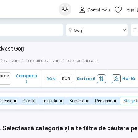
ane
Companii
Hartă
RON
EUR
Sortează
Agenți
Contul meu
1
dvest Gorj
De vanzare
Terenuri de vanzare
Teren pentru casa
oane
Companii
Hartă
RON
EUR
Sortează
0
1
ru casa
Gorj
Targu Jiu
Sudvest
Persoane
Șterge to
.
Selectează categoria și alte filtre de căutare pe