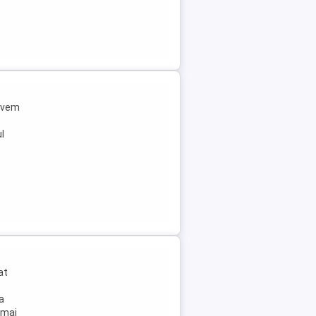
 Avem
l
at
la
 mai