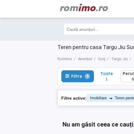
rom
imo
.ro
Toate
Perso
Filtre
5
1
0
Teren pentru casa Targu Jiu Su
Romimo
Anunțuri
Gorj
Targu Jiu
Toate
Pers
Filtre
5
1
→
Filtre active:
Imobiliare
Teren pent
Nu am găsit ceea ce cauți