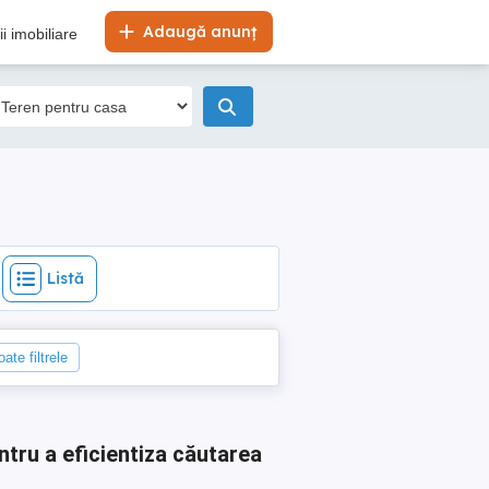
Listă
Adaugă anunț
i imobiliare
Listă
ate filtrele
ntru a eficientiza căutarea