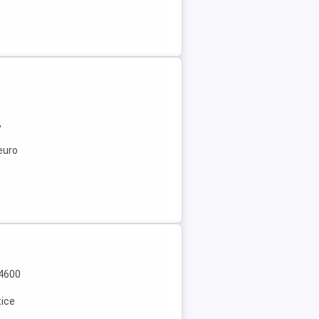
,
 euro
 4600
tice