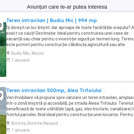
Anunțuri care te-ar putea interesa
Teren intravilan | Budiu Mic | 994 mp
Îți dorești un loc liniștit, dar aproape de toate facilitățile orașului?
exact ce cauți! Destinație: Ideal pentru construirea unei case de
vacanță sau chiar pentru o investiție sigură pe termen lung. Terenu
este potrivit pentru construcție căbănuțe,agricultură sau alte
activități rurale. ...
Budiu Mic, Mures
1 ianuarie
Teren intravilan 500mp, Alea Trifoiului
Ven Imobiliare vă propune spre vânzare un teren intravilan, amplas
într-o zonă liniștită și accesibilă, pe strada Aleea Trifoiului. Terenul
beneficiază de toate utilitățile (apă, gaz, electricitate, canalizare) 
frontul parcelei, fiind ideal pentru construcția unei locuințe. Pentru
multe detalii ...
Bistrita, Bistrita-Nasaud
1 ianuarie