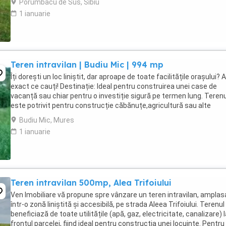
Porumbacu de Sus, Sibiu
1 ianuarie
Teren intravilan | Budiu Mic | 994 mp
Îți dorești un loc liniștit, dar aproape de toate facilitățile orașului?
exact ce cauți! Destinație: Ideal pentru construirea unei case de
vacanță sau chiar pentru o investiție sigură pe termen lung. Terenu
este potrivit pentru construcție căbănuțe,agricultură sau alte
activități rurale. ...
Budiu Mic, Mures
1 ianuarie
Teren intravilan 500mp, Alea Trifoiului
Ven Imobiliare vă propune spre vânzare un teren intravilan, amplas
într-o zonă liniștită și accesibilă, pe strada Aleea Trifoiului. Terenul
beneficiază de toate utilitățile (apă, gaz, electricitate, canalizare) 
frontul parcelei, fiind ideal pentru construcția unei locuințe. Pentru