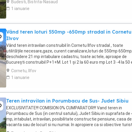
Budesti, Bistrita-Nasaud
1 ianuarie
Vând teren loturi 550mp -650mp stradal in Cornetu
Ilvov
Vând teren intravilan construibil în Cornetu Ilfov stradal , toate
utilitățile necesare,gaze, curent canalizare,loturi de 550mp 650mp
deschidere 21 mp intabulare cadastru, toate actele, aproape de
București construibil P+1+M. Lot 1 și 2 la 60 euro mp Lot 3 -4 la 50
mp
Cornetu, Ilfov
1 ianuarie
Teren intravilan in Porumbacu de Sus- Judet Sibiu
EXCLUSIVITATE!!! COMISION 0% CUMPARATOR!!! Vand teren in
Porumbacu de Sus (in centrul satului), Judet Sibiu in suprafata de
mp, intabulat, intravilan, posibilitate constructie pensiune, casa de
vacanta sau de locuit si nu numai. In apropiere ca si obiective turis
regasim: Dealul Verde, Castelul ...