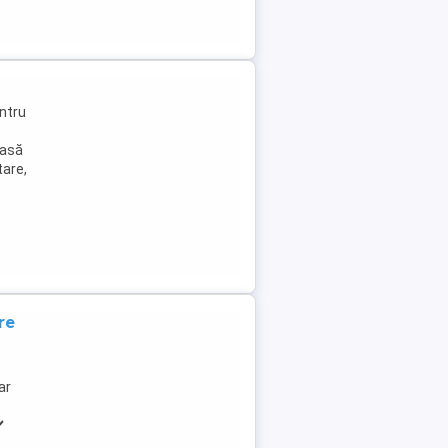
ntru
oasă
tare,
re
ar
️