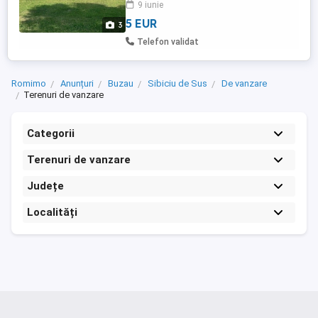
9 iunie
Proprietatea oferă un potențial
extraordinar pentru dezvoltări sustenabile
5 EUR
3
...
Telefon validat
Romimo
Anunțuri
Buzau
Sibiciu de Sus
De vanzare
Terenuri de vanzare
Categorii
Terenuri de vanzare
Județe
Localități