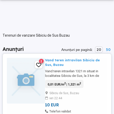
Terenuri de vanzare Sibiciu de Sus Buzau
Anunțuri
20
50
Anunțuri pe pagină:
Vand teren intravilan Sibiciu de
2
Sus, Buzau
Vand teren intravilan 1321 m situat in
localitatea Sibiciu de Sus, la 3 km de
Patarlagele Buzau. Pret 10 euro m. Pentru
2
2
0,01 EUR/m
| 1,321 m
mai multe detalii ,va stau la dispizitie.
Sibiciu de Sus, Buzau
ieri 22:44
10 EUR
Telefon validat