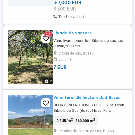
7,000 EUR
8,500 EUR
Telefon validat
Livada de vanzare
17
Vând livada pruni, loc.Sibiciu de sus, jud
Buzau,2000 mp
Sibiciu de Sus, Buzau
30 iunie
7 EUR
2
Vând teren,36 hectare,Jud Buzău
OPORTUNITATE INVESTIȚIE 36 Ha Teren
Sibiciu de Sus (Buzău) Ideal Parc
Fotovoltaic Descriere: Vând teren
2
2
0 EUR/m
| 360,000 m
compact în suprafață de 36 de hectare,
situat într-o zonă pitorească pe dealurile
Patarlagele, Sibiciu de Sus, Buzau
localității Sibiciu de Sus, județul Buzău.