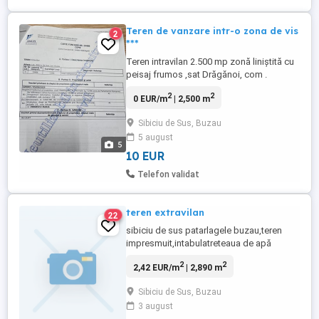
Teren de vanzare intr-o zona de vis
2
***
Teren intravilan 2.500 mp zonă liniștită cu
peisaj frumos ,sat Drăgănoi, com .
Pătârlagele,jud Buzău Vă propunem spre
2
2
0 EUR/m
| 2,500 m
vânzare un teren intravilan cu suprafața de
2.500 mp, situat în satul Drăgănoi, comuna
Sibiciu de Sus, Buzau
Pătârlagele, județul Buzău o zonă
5 august
apreciată pentru liniște, natură și aer curat.
5
Terenul beneficiază ...
10 EUR
Telefon validat
teren extravilan
22
sibiciu de sus patarlagele buzau,teren
impresmuit,intabulatreteaua de apă
potabilă și electrică la stradă. pretabil:
2
2
2,42 EUR/m
| 2,890 m
vilă,casă. Detalii la telefon.
Sibiciu de Sus, Buzau
3 august