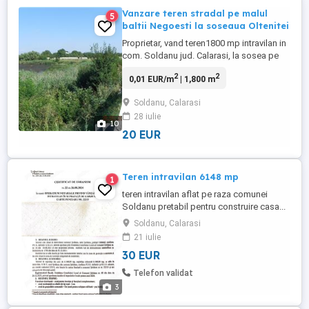
Vanzare teren stradal pe malul
5
baltii Negoesti la soseaua Oltenitei
Proprietar, vand teren1800 mp intravilan in
com. Soldanu jud. Calarasi, la sosea pe
malul baltii Negoesti, la 35 km de
2
2
0,01 EUR/m
| 1,800 m
Bucuresti. Deschidere la Soseaua Oltenitei
22 m. Bun pentru constructii activitate
Soldanu, Calarasi
comerciala, locuinta, agrement, etc.Pret 20
28 iulie
euro mp negociabil. Relatii la .
10
20 EUR
Teren intravilan 6148 mp
1
teren intravilan aflat pe raza comunei
Soldanu pretabil pentru construire casa...
terenul are suprafata de 6128 mp
Soldanu, Calarasi
21 iulie
30 EUR
Telefon validat
3