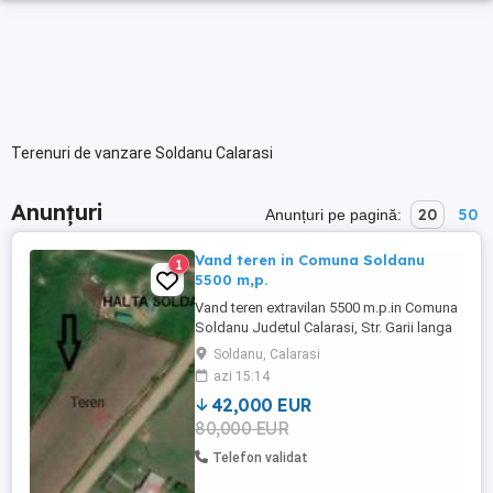
Terenuri de vanzare Soldanu Calarasi
Anunțuri
20
50
Anunțuri pe pagină:
Vand teren in Comuna Soldanu
1
5500 m,p.
Vand teren extravilan 5500 m.p.in Comuna
Soldanu Judetul Calarasi, Str. Garii langa
Halta Soldanu
Soldanu, Calarasi
azi 15:14
42,000 EUR
80,000 EUR
Telefon validat