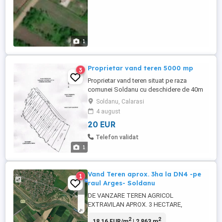
1
Proprietar vand teren 5000 mp
3
Proprietar vand teren situat pe raza
comunei Soldanu cu deschidere de 40m
la DN 4,sunt 2 loturi a cate 5000 mp
Soldanu, Calarasi
fiecare,se poate trece in intravilan...se
4 august
preteaza foarte bine la culturi de capsuni
20 EUR
sau solarii...
Telefon validat
1
Vand Teren aprox. 3ha la DN4 -pe
1
raul Arges- Soldanu
DE VANZARE TEREN AGRICOL
EXTRAVILAN APROX. 3 HECTARE,
DESCHIDERE 84 METRI LA RAUL ARGES
2
2
18,16 EUR/m
| 2,863 m