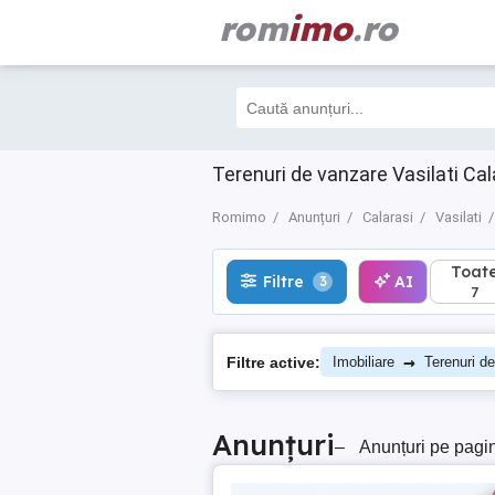
rom
imo
.ro
Toate
Filtre
AI
3
7
Terenuri de vanzare Vasilati Cal
Romimo
Anunțuri
Calarasi
Vasilati
Toat
Filtre
AI
3
7
→
Filtre active:
Imobiliare
Terenuri d
Anunțuri
–
Anunțuri pe pagi