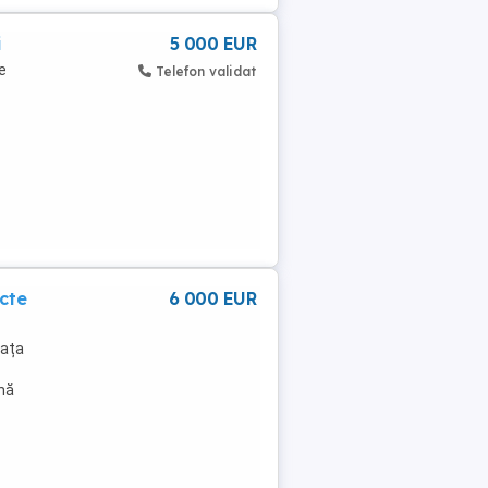
i
5 000 EUR
e
Telefon validat
acte
6 000 EUR
fața
ină