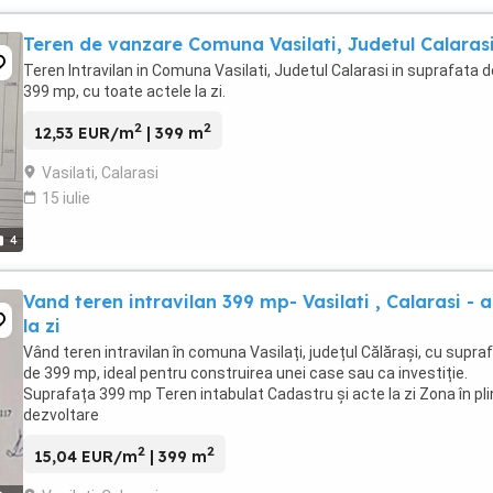
Teren de vanzare Comuna Vasilati, Judetul Calaras
Teren Intravilan in Comuna Vasilati, Judetul Calarasi in suprafata d
399 mp, cu toate actele la zi.
2
2
12,53 EUR/m
| 399 m
Vasilati, Calarasi
15 iulie
4
Vand teren intravilan 399 mp- Vasilati , Calarasi - 
la zi
Vând teren intravilan în comuna Vasilați, județul Călărași, cu supra
de 399 mp, ideal pentru construirea unei case sau ca investiție.
Suprafața 399 mp Teren intabulat Cadastru și acte la zi Zona în pl
dezvoltare
2
2
15,04 EUR/m
| 399 m