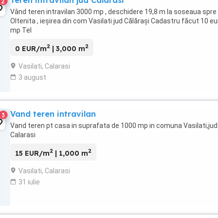
Teren intravilan jud Calarasi
2
Vând teren intravilan 3000 mp , deschidere 19,8 m la soseaua spre
Oltenita , ieșirea din com Vasilati jud Călărași Cadastru făcut 10 eu
mp Tel
2
2
0 EUR/m
| 3,000 m
Vasilati, Calarasi
3 august
Vand teren intravilan
3
Vand teren pt casa in suprafata de 1000 mp in comuna Vasilati,jud
Calarasi
2
2
15 EUR/m
| 1,000 m
Vasilati, Calarasi
31 iulie