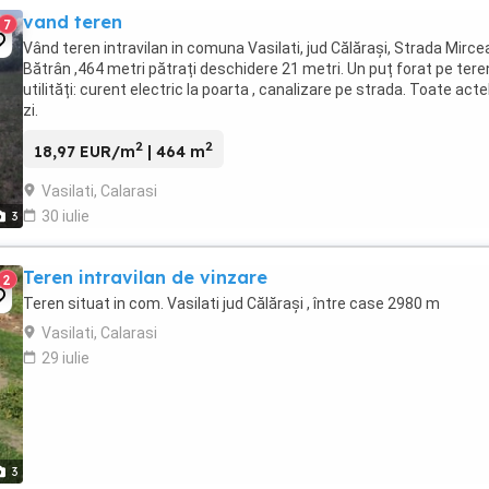
vand teren
7
Vând teren intravilan in comuna Vasilati, jud Călărași, Strada Mirce
Bătrân ,464 metri pătrați deschidere 21 metri. Un puț forat pe tere
utilități: curent electric la poarta , canalizare pe strada. Toate acte
zi.
2
2
18,97 EUR/m
| 464 m
Vasilati, Calarasi
30 iulie
3
Teren intravilan de vinzare
2
Teren situat in com. Vasilati jud Călărași , între case 2980 m
Vasilati, Calarasi
29 iulie
3