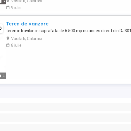
Vasilati, Calarasi
3
9 iulie
Teren de vanzare
teren intravilan in suprafata de 6.500 mp cu acces direct din DJ30
Vasilati, Calarasi
8 iulie
1