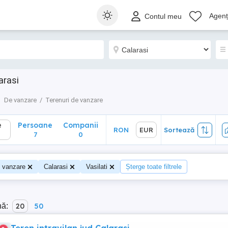
Persoane
Companii
RON
EUR
Sortează
Agenți
Contul meu
7
0
arasi
De vanzare
Terenuri de vanzare
e
Persoane
Companii
RON
EUR
Sortează
7
0
e vanzare
Calarasi
Vasilati
Șterge toate filtrele
nă:
20
50