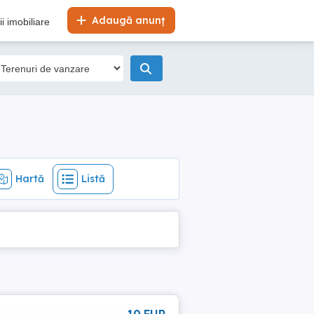
Hartă
Listă
Adaugă anunț
i imobiliare
Hartă
Listă