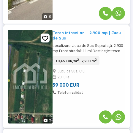
5
Teren intravilan – 2.900 mp | Jucu
de Sus
Localizare: Jucu de Sus Suprafață: 2.900
mp Front stradal: 11 ml Destinație: teren
pentru dezvoltare (necesită PUZ)
2
2
13,45 EUR/m
| 2,900 m
Caracteristici: ✅ Teren intravilan situat într-
o zonă de case ✅ Utilități în apropiere ✅
Jucu de Sus, Cluj
Parcelă potrivită pentru dezvoltare
23 iulie
ulterioară ⚠️ Necesită PUZ pentru
construire Avantaje: preț ...
39 000 EUR
Telefon validat
2