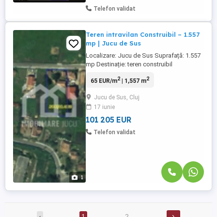
Telefon validat
Teren intravilan Construibil – 1.557
mp | Jucu de Sus
Localizare: Jucu de Sus Suprafață: 1.557
mp Destinație: teren construibil
Caracteristici: ✅ Teren intravilan
2
2
65 EUR/m
| 1,557 m
construibil ✅ Utilități disponibile în zonă:
apă, gaz, curent și canalizare ✅ Pe teren
Jucu de Sus, Cluj
există o construcție demolabilă ✅ Parcelă
17 iunie
generoasă, potrivită pentru dezvoltare
rezidențială ✅ Zonă ...
101 205 EUR
Telefon validat
1
›
‹
1
2