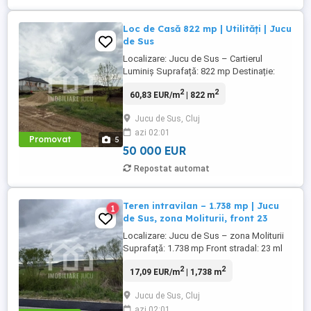
Loc de Casă 822 mp | Utilități | Jucu
de Sus
Localizare: Jucu de Sus – Cartierul
Luminiș Suprafață: 822 mp Destinație:
teren construibil pentru locuință
2
2
60,83 EUR/m
| 822 m
individuală Caracteristici: ✅ Teren
intravilan construibil ✅ Utilități la limita
Jucu de Sus, Cluj
proprietății: apă, gaz, curent și canalizare
azi 02:01
✅ Necesită doar racordarea la rețelele
Promovat
5
existente ✅ Acces facil ...
50 000 EUR
Repostat automat
Teren intravilan – 1.738 mp | Jucu
1
de Sus, zona Moliturii, front 23
Localizare: Jucu de Sus – zona Moliturii
Suprafață: 1.738 mp Front stradal: 23 ml
Destinație: teren construibil Terenul este
2
2
17,09 EUR/m
| 1,738 m
situat la intrarea in Jucu de Sus, dinspre
Apahida, pe str. Moliturii, prin Drumul
Jucu de Sus, Cluj
Judetean. Accesul poate fi realizat si prin
azi 02:01
Jucu de Mijloc, direct din DN1C, pe strada