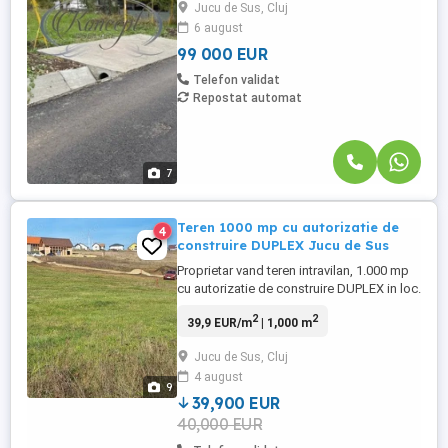
Jucu de Sus, Cluj
la drum asfaltat. Amplasamentul
6 august
beneficiaza de toate utilitatile la limita
proprietatii – ...
99 000 EUR
Telefon validat
Repostat automat
7
Teren 1000 mp cu autorizatie de
4
construire DUPLEX Jucu de Sus
Proprietar vand teren intravilan, 1.000 mp
cu autorizatie de construire DUPLEX in loc.
Jucu de Sus, str Orizontului. Terenul este
2
2
39,9 EUR/m
| 1,000 m
autorizat pentru construire LOCUINTA
FAMILIALA CU DOUA UNITATI LOCATIVE
Jucu de Sus, Cluj
cu suprafata utila de 114 mp fiecare +
4 august
terase, P+M, dispusa astfel: - parter (52.5
9
mp + 2 terase ...
39,900 EUR
40,000 EUR