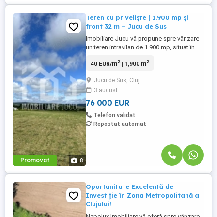
Teren cu priveliște | 1.900 mp și
front 32 m – Jucu de Sus
Imobiliare Jucu vă propune spre vânzare
un teren intravilan de 1.900 mp, situat în
Jucu de Sus, într-o zonă rezidențială
2
2
40 EUR/m
| 1,900 m
potrivită atât pentru construirea unei
proprietăți individuale cu teren generos,
Jucu de Sus, Cluj
cât și pentru valorificare imobiliară.
3 august
Terenul are o configurație foarte bună
pentru construcție: ...
76 000 EUR
Telefon validat
Repostat automat
Promovat
8
Oportunitate Excelentă de
Investiție în Zona Metropolitană a
Clujului!
Napolux Imobiliare vă oferă spre vânzare,