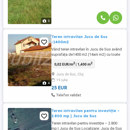
5
Teren intravilan Jucu de Sus
-1400m2
Vând teren intravilan în Jucu de Sus având
suprafața de1400 m2 (14arii m2) cu toate
utilitățile la drum, inclusiv canalizare (zona
2
2
0,02 EUR/m
| 1,400 m
pe rât). Front la stradă latime 7m.si
lungime 200 m Terenul se află într-un
Jucu de Sus, Cluj
cartier de case. Zonă linistită la 20 km de
19 iulie
Cluj-Napoca. Drum asfaltat si iluminat
4
public. Acte ...
25 EUR
Telefon validat
Teren intravilan pentru investiție –
2.800 mp | Jucu de Sus
Teren intravilan pentru investiție – 2.800
mp | Jucu de Sus Localizare: Jucu de Sus