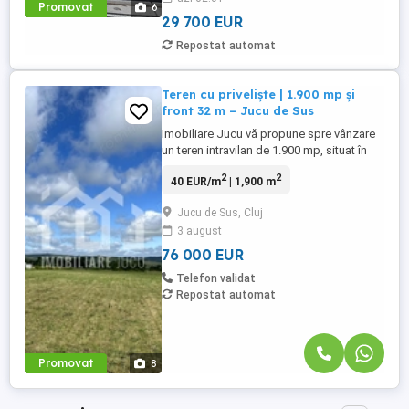
Promovat
6
...
29 700 EUR
Repostat automat
Teren cu priveliște | 1.900 mp și
front 32 m – Jucu de Sus
Imobiliare Jucu vă propune spre vânzare
un teren intravilan de 1.900 mp, situat în
Jucu de Sus, într-o zonă rezidențială
2
2
40 EUR/m
| 1,900 m
potrivită atât pentru construirea unei
proprietăți individuale cu teren generos,
Jucu de Sus, Cluj
cât și pentru valorificare imobiliară.
3 august
Terenul are o configurație foarte bună
pentru construcție: ...
76 000 EUR
Telefon validat
Repostat automat
Promovat
8