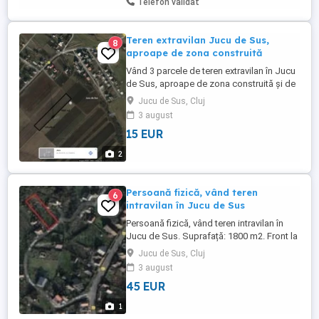
Telefon validat
Teren extravilan Jucu de Sus,
8
aproape de zona construită
Vând 3 parcele de teren extravilan în Jucu
de Sus, aproape de zona construită și de
drumul de acces. Terenurile sunt drepte.
Jucu de Sus, Cluj
Suprafața: 5800m2 + 4300m2 + 1400 m2
3 august
15 EUR
2
Persoană fizică, vând teren
6
intravilan în Jucu de Sus
Persoană fizică, vând teren intravilan în
Jucu de Sus. Suprafață: 1800 m2. Front la
stradă: 30 ml. Are toate utilitățile la poartă.
Jucu de Sus, Cluj
3 august
45 EUR
1