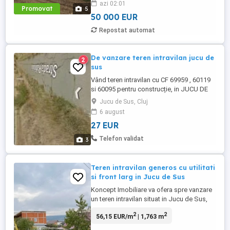
azi 02:01
✅ Necesită doar racordarea la rețelele
Promovat
5
existente ✅ Acces facil ...
50 000 EUR
Repostat automat
De vanzare teren intravilan jucu de
2
sus
Vând teren intravilan cu CF 69959 , 60119
si 60095 pentru construcție, in JUCU DE
SUS, jud Cluj. Suprafața totală a
Jucu de Sus, Cluj
parcelelor de teren este de 10.100 m2
6 august
Utilitățile sunt in apropiere ( apa, gaz,
27 EUR
curent, canalizare) Preț 27euro m2
Telefon validat
3
Teren intravilan generos cu utilitati
si front larg in Jucu de Sus
Koncept Imobiliare va ofera spre vanzare
un teren intravilan situat in Jucu de Sus,
pe intrarea dinspre Apahida, intr-o zona
2
2
56,15 EUR/m
| 1,763 m
rezidentiala linistita, aflata pe o strada
infundata cu trafic redus si acces integral