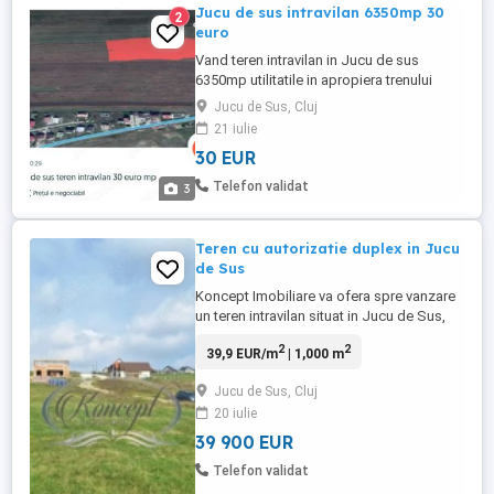
Jucu de sus intravilan 6350mp 30
2
euro
Vand teren intravilan in Jucu de sus
6350mp utilitatile in apropiera trenului
Jucu de Sus, Cluj
21 iulie
30 EUR
Telefon validat
3
Teren cu autorizatie duplex in Jucu
de Sus
Koncept Imobiliare va ofera spre vanzare
un teren intravilan situat in Jucu de Sus,
intr-o zona aerisita si linistita. Proprietatea
2
2
39,9 EUR/m
| 1,000 m
beneficiaza de acces facil si se afla intr-
un areal bine organizat, cu vecinatati
Jucu de Sus, Cluj
armonioase si distante optime intre
20 iulie
constructii. Terenul dispune de autorizatie
de constructie ...
39 900 EUR
Telefon validat