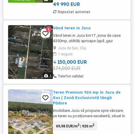
acces excelent ...
49 990 EUR
Repostat automat
Vând teren in Jucu
1
Vând teren in Jucu km17 ,zona de case
4350mp, utilități aproape (apă ,gaz
curent,canalizare) acte la zi. CF la zi.
Jucu de Sus, Cluj
174000 euro negociabil.
1 august
150,000 EUR
174,000 EUR
1
Telefon validat
Teren Premium 926 mp în Jucu de
Sus | Zonă Exclusivistă lângă
Pădure
Imobiliare Jucu vă propune spre vânzare
un teren cu poziționare excelentă, situat în
Jucu de Sus, într-o zonă în plină
2
2
69,98 EUR/m
| 926 m
dezvoltare, apreciată pentru liniște, natură
și potențial investițional. Cu o suprafață