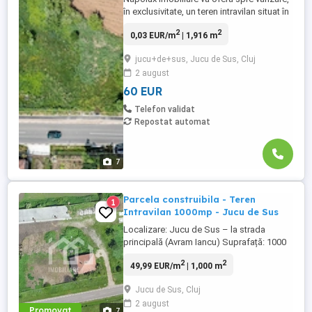
în exclusivitate, un teren intravilan situat în
comuna Jucu, sat Jucu de Sus, la limita
2
2
0,03 EUR/m
| 1,916 m
cu Apahida, într-o zonă aflată în continuă
dezvoltare, ideală atât pentru investiție,
jucu+de+sus, Jucu de Sus, Cluj
cât și pentru construirea unei locuințe.
2 august
Detalii proprietate: Suprafață teren: ...
60 EUR
Telefon validat
Repostat automat
7
Parcela construibila - Teren
1
Intravilan 1000mp - Jucu de Sus
Localizare: Jucu de Sus – la strada
principală (Avram Iancu) Suprafață: 1000
mp Front stradal: 32m Certificat de
2
2
49,99 EUR/m
| 1,000 m
urbanism de construire - in lucru ✅ Detalii
și avantaje: Teren intravilan cu formă
Jucu de Sus, Cluj
regulată, ideal pentru locuință individuală.
2 august
Amplasat chiar pe strada principală, cu
Promovat
7