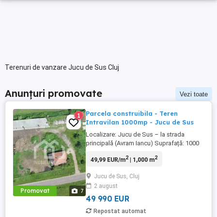
Terenuri de vanzare Jucu de Sus Cluj
Anunțuri promovate
Vezi toate
Parcela construibila - Teren
1
Intravilan 1000mp - Jucu de Sus
Localizare: Jucu de Sus – la strada
principală (Avram Iancu) Suprafață: 1000
mp Front stradal: 32m Certificat de
2
2
49,99 EUR/m
| 1,000 m
urbanism de construire - in lucru ✅ Detalii
și avantaje: Teren intravilan cu formă
Jucu de Sus, Cluj
regulată, ideal pentru locuință individuală.
2 august
Amplasat chiar pe strada principală, cu
Promovat
7
acces excelent ...
49 990 EUR
Repostat automat