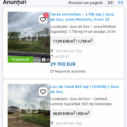
Anunțuri
20
50
Anunțuri pe pagină:
Teren intravilan – 1.738 mp | Jucu
1
de Sus, zona Moliturii, front 23
Localizare: Jucu de Sus – zona Moliturii
Suprafață: 1.738 mp Front stradal: 23 ml
Destinație: teren construibil Terenul este
2
2
17,09 EUR/m
| 1,738 m
situat la intrarea in Jucu de Sus, dinspre
Apahida, pe str. Moliturii, prin Drumul
Jucu de Sus, Cluj
Judetean. Accesul poate fi realizat si prin
azi 02:01
Jucu de Mijloc, direct din DN1C, pe strada
Promovat
6
...
29 700 EUR
Repostat automat
Loc de Casă 822 mp | Utilități | Jucu
de Sus
Localizare: Jucu de Sus – Cartierul
Luminiș Suprafață: 822 mp Destinație:
teren construibil pentru locuință
2
2
60,83 EUR/m
| 822 m
individuală Caracteristici: ✅ Teren
intravilan construibil ✅ Utilități la limita
Jucu de Sus, Cluj
proprietății: apă, gaz, curent și canalizare