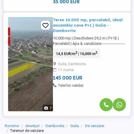
35 000 EUR
Teren 10.000 mp, parcelabil, ideal
ansamblu case P+1 | Gulia -
Dambovita
10.000 mp | Deschidere 29,2 m | P+1E |
Parcelabil | Apa & canalizare -------------------
------------------------------------------------------ Un
2
2
14,5 EUR/m
| 10,000 m
teren cu potențial real, potrivit pentru
dezvoltatori sau investitori care caută o
Gulia, Dambovita
locație bună, liniștită și aproape de natură,
11 martie
dar totodată aproape de București. Dacă
...
145 000 EUR
Telefon validat
7
Romimo
Anunțuri
Dambovita
Gulia
De vanzare
Terenuri de vanzare