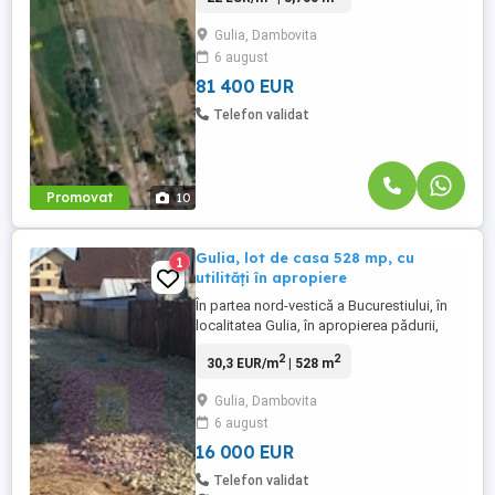
Victoriei. Terenul beneficiază de un front
Gulia, Dambovita
stradal generos de 23,18 ml și are acces
6 august
facil atât din Strada Libertății (prin sensul
giratoriu DN7 ...
81 400 EUR
Telefon validat
Promovat
10
Gulia, lot de casa 528 mp, cu
1
utilități în apropiere
În partea nord-vestică a Bucurestiului, în
localitatea Gulia, în apropierea pădurii,
intr-o zonă rezidențială nouă. Terenul este
2
2
30,3 EUR/m
| 528 m
intravilan curti-constructii si are 528 mp, cu
22 m front stradal + 80 mp cota indiviză
Gulia, Dambovita
de drum. Curent, gaze, apă si canalizare la
6 august
140 m. Pret 16.000 EUR neg, comision 0
16 000 EUR
Telefon validat