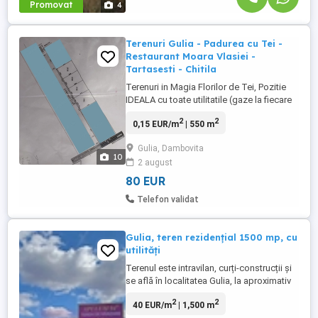
Promovat
4
Terenuri Gulia - Padurea cu Tei -
Restaurant Moara Vlasiei -
Tartasesti - Chitila
Terenuri in Magia Florilor de Tei, Pozitie
IDEALA cu toate utilitatile (gaze la fiecare
nr. matricol) 1. 1x teren 541 m2 2. 1x teren
2
2
0,15 EUR/m
| 550 m
547 m2 3. 1x teren 551 m2 4. 1x teren 730
m2 +++Drum acces 9m PIETRUIT (DRUM
Gulia, Dambovita
EUROPEAN) latime: pentru pompieri,
10
2 august
ambulanta, 2 sensuri cu intoarcere
+++Gaze, Lumina, ...
80 EUR
Telefon validat
Gulia, teren rezidențial 1500 mp, cu
utilități
Terenul este intravilan, curți-construcții și
se află în localitatea Gulia, la aproximativ
13 km de Centura de nord-vest a
2
2
40 EUR/m
| 1,500 m
Bucureștiului, la 5 km de Autostrada A0, cu