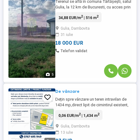
Terenul se află în comuna Tărtășești, satul
Gulia, la 12 km de Bucuresti, cu acces prin
Chitila si DN7, în apropierea pădurii.
2
2
34,88 EUR/m
| 516 m
Terenul este intravilan, curti-constructii, cu
destinatie rezidențială. Are suprafața de
Gulia, Dambovita
516 mp cu deschidere 21 m + cota
31 iulie
indiviza de 60 mp din drumul de acces de
8 m lătime. ...
18 000 EUR
Telefon validat
5
De vânzare
Dețin spre vânzare un teren intravilan de
1434 mp,direct lipit de cimintirul existent,
singura posibilitate reală de extinderea în
2
2
0,06 EUR/m
| 1,434 m
zonă.Ideal pentru dezvoltarea cimintir
privat, proiect funerar. Poziționarea
Gulia, Dambovita
strategică fără alte parcele disponibile
13 iulie
langa cimintir. In cimintirul vechi nu mai
sunt locuri ...