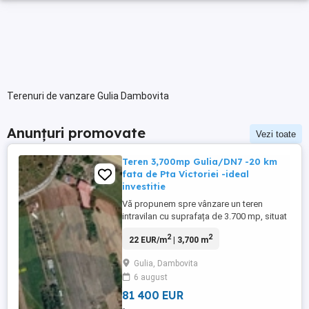
Terenuri de vanzare Gulia Dambovita
Anunțuri promovate
Vezi toate
Teren 3,700mp Gulia/DN7 -20 km
fata de Pta Victoriei -ideal
investitie
Vă propunem spre vânzare un teren
intravilan cu suprafața de 3.700 mp, situat
în Gulia, pe Strada Crețuleasca, la doar
2
2
22 EUR/m
| 3,700 m
160 m de DN7, la aprox 20 kml de Piata
Victoriei. Terenul beneficiază de un front
Gulia, Dambovita
stradal generos de 23,18 ml și are acces
6 august
facil atât din Strada Libertății (prin sensul
giratoriu DN7 ...
81 400 EUR