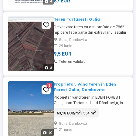
87 EUR
4
Teren Tartasesti Gulia
De vanzare teren cu o suprafata de 7862
mp care face parte din extravilanul satului
Gulia, comuna Tartasesti, Jud Dambovita.
Gulia, Dambovita
Terenul se afla la 600m de padure, la 3,5
29 iunie
km de DN 7 si la 15km de Centura
9,5 EUR
Bucuresti, respectiv Chitila. Mai multe
detalii la telefon sau prin mesaj.
Telefon validat
8
Proprietar, Vând teren în Eden
1
Forest Gulia, Dambovita
Proprietar, vând teren în EDEN FOREST
Gulia, com Tartasesti, jud Dâmbovița, în
suprafață de 554mp. Este intr-un cartier
2
2
63,18 EUR/m
| 554 m
rezidențial, împrejmuit, cu poarta de
acces, drumuri iluminate, rețea de gaz,
Gulia, Dambovita
curent, apă, internet Lotul are două fronturi
21 iunie
stradale, de 20 m și 25m este împrejmuit
10
cu gard pe 2 părți ...