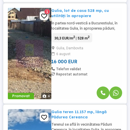
Gulia, lot de casa 528 mp, cu
1
utilități în apropiere
În partea nord-vestică a Bucurestiului, în
localitatea Gulia, în apropierea pădurii,
intr-o zonă rezidențială nouă. Terenul este
2
2
30,3 EUR/m
| 528 m
intravilan curti-constructii si are 528 mp, cu
22 m front stradal + 80 mp cota indiviză
Gulia, Dambovita
de drum. Curent, gaze, apă si canalizare la
6 august
140 m. Pret 16.000 EUR neg, comision 0
16 000 EUR
Telefon validat
Repostat automat
Promovat
4
Gulia teren 11.157 mp, lângă
Pădurea Cereanca
Terenul se află în vecinătatea Pădurii
Cereanca, în localitatea Gulia, în apropiere