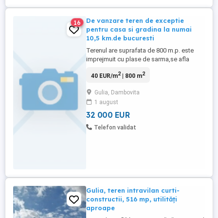
De vanzare teren de exceptie
16
pentru casa si gradina la numai
10,5 km.de bucuresti
Terenul are suprafata de 800 m.p. este
imprejmuit cu plase de sarma,se afla
aproape de o PADURE de TEI la o distanta
2
2
40 EUR/m
| 800 m
de aproximativ 700 m.spre Nord si la Est la
aproximativ 400 m.o padure de SALCAM.
Gulia, Dambovita
Se afla intr-o zona foarte linistita si
1 august
frumoasa, este perfect orizontal si in
prezent are pe el peste ...
32 000 EUR
Telefon validat
Gulia, teren intravilan curti-
constructii, 516 mp, utilități
aproape