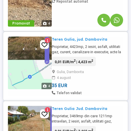
Repostat automat
Promovat
4
Teren Gulia, jud. Dambovita
1
Proprietar, 4423mp, 2 iesiri, asfalt, utilitati
gaz, curent, canalizare in executie, acte la
zi, cadastru actualizat e-Terra, intabulare,
2
2
0,01 EUR/m
| 4,423 m
vandabil imediat, pret usor negociabil.
Gulia, Dambovita
4 august
35 EUR
4
Telefon validat
Teren Gulia Jud. Dambovita
1
Proprietar, 3469mp din care 1211mp
intravilan, 2 iesiri, asfalt, utilitati gaz,
curent, canalizare in executie, acte la zi,
2
2