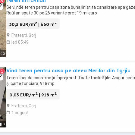
Teren intravilan
14
Se vi nde teren pentru casa zona buna linistita canalizaré apa gaz
Raúl an spate 30 pe 26 variante pret 19 mi euro
2
2
30,3 EUR/m
| 660 m
Fratesti, Gorj
ieri 05:49
10
Vind teren pentru casa pe aleea Merilor din Tg-jiu
1
Teren liber de construcții. Înprejmuit. Toate facilitățile. Asigur cad
și carte funciara. 918 mp
2
2
0,03 EUR/m
| 918 m
Fratesti, Gorj
1 august
3