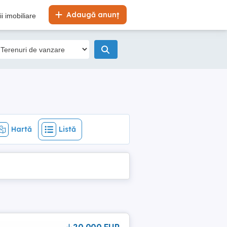
Hartă
Listă
Adaugă anunț
i imobiliare
Hartă
Listă