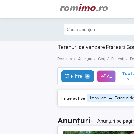
rom
imo
.ro
Toate
Filtre
AI
4
2
Terenuri de vanzare Fratesti Gor
Romimo
Anunțuri
Gorj
Fratesti
De
Toat
Filtre
AI
4
2
→
Filtre active:
Imobiliare
Terenuri d
Anunțuri
–
Anunțuri pe pagi