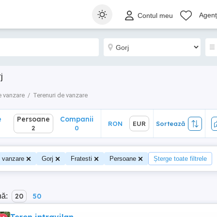
Persoane
Companii
RON
EUR
Sortează
Agenți
Contul meu
2
0
j
 vanzare
Terenuri de vanzare
e
Persoane
Companii
RON
EUR
Sortează
2
0
e vanzare
Gorj
Fratesti
Persoane
Șterge toate filtrele
nă:
20
50