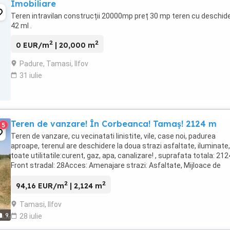
Imobiliare
Teren intravilan construcții 20000mp preț 30 mp teren cu deschid
42 ml .
2
2
0 EUR/m
| 20,000 m
Padure, Tamasi, Ilfov
31 iulie
Teren de vanzare! În Corbeanca! Tamaș! 2124 m
5
Teren de vanzare, cu vecinatati linistite, vile, case noi, padurea
aproape, terenul are deschidere la doua strazi asfaltate, iluminate
toate utilitatile:curent, gaz, apa, canalizare! , suprafata totala: 212
Front stradal: 28Acces: Amenajare strazi: Asfaltate, Mijloace de
transport Utilitati: Utilitati ...
2
2
94,16 EUR/m
| 2,124 m
Tamasi, Ilfov
9
28 iulie