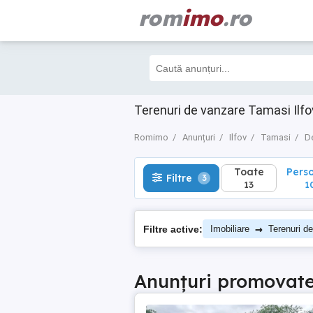
rom
imo
.ro
Toate
Perso
Filtre
3
13
10
Terenuri de vanzare Tamasi Ilfo
Romimo
Anunțuri
Ilfov
Tamasi
D
Toate
Pers
Filtre
3
13
1
→
Filtre active:
Imobiliare
Terenuri d
Anunțuri promovat