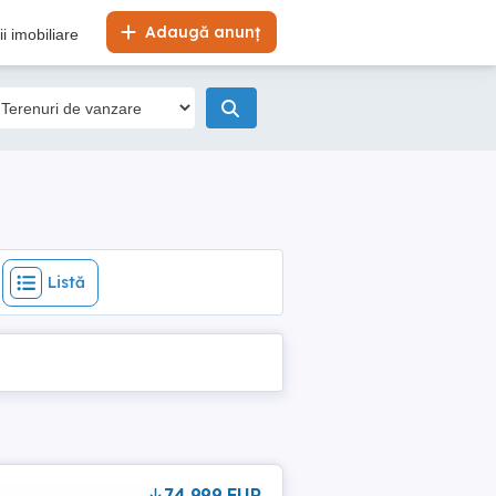
Listă
Adaugă anunț
i imobiliare
Listă
74,999 EUR