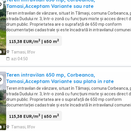
Tamasi,Acceptam Variante sau rate
Teren intravilan de vânzare, situat în Tămași, comuna Corbeanca, 
strada Dudului nr. 3, într-o zonă cu funcțiuni mixte și acces direct d
drum public. Proprietatea are o suprafață de 650 mp conform
documentației cadastrale și este încadrată în intravilanul comunei
Corbeanca, sat Tămași. Categoria ...
2
2
115,38 EUR/m
| 650 m
Tamasi, Ilfov
3
azi 04:50
Teren intravilan 650 mp, Corbeanca,
Tamasi,Acceptam Variante sau plata in rate
Teren intravilan de vânzare, situat în Tămași, comuna Corbeanca, 
strada Dudului nr. 3, într-o zonă cu funcțiuni mixte și acces direct d
drum public. Proprietatea are o suprafață de 650 mp conform
documentației cadastrale și este încadrată în intravilanul comunei
Corbeanca, sat Tămași. Categoria ...
2
2
115,38 EUR/m
| 650 m
Tamasi, Ilfov
3