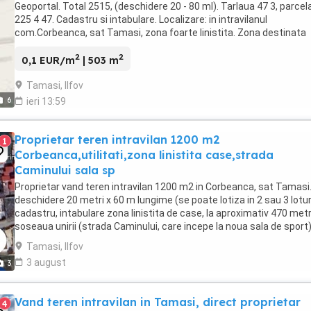
Geoportal. Total 2515, (deschidere 20 - 80 ml). Tarlaua 47 3, parcel
225 4 47. Cadastru si intabulare. Localizare: in intravilanul
com.Corbeanca, sat Tamasi, zona foarte linistita. Zona destinata
exclusiv constructiilor civile (nu exista ...
2
2
0,1 EUR/m
| 503 m
Tamasi, Ilfov
6
ieri 13:59
Proprietar teren intravilan 1200 m2
1
Corbeanca,utilitati,zona linistita case,strada
Caminului sala sp
Proprietar vand teren intravilan 1200 m2 in Corbeanca, sat Tamasi
deschidere 20 metri x 60 m lungime (se poate lotiza in 2 sau 3 lotur
cadastru, intabulare zona linistita de case, la aproximativ 470 metr
soseaua unirii (strada Caminului, care incepe la noua sala de sport)
catre care are acces ...
Tamasi, Ilfov
3 august
3
Vand teren intravilan in Tamasi, direct proprietar
4