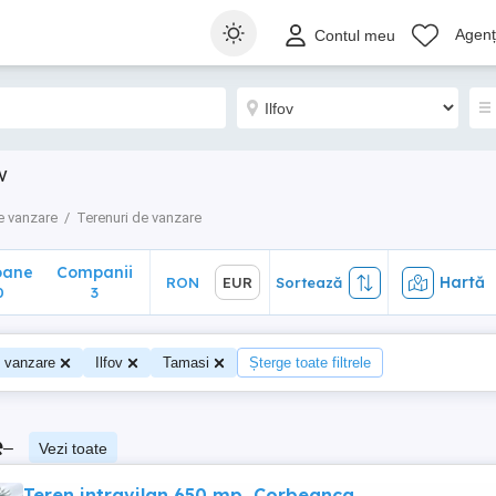
ane
Companii
Hartă
RON
EUR
Sortează
Agenți
Contul meu
3
v
e vanzare
Terenuri de vanzare
oane
Companii
Hartă
RON
EUR
Sortează
0
3
e vanzare
Ilfov
Tamasi
Șterge toate filtrele
e
–
Vezi toate
Teren intravilan 650 mp, Corbeanca,