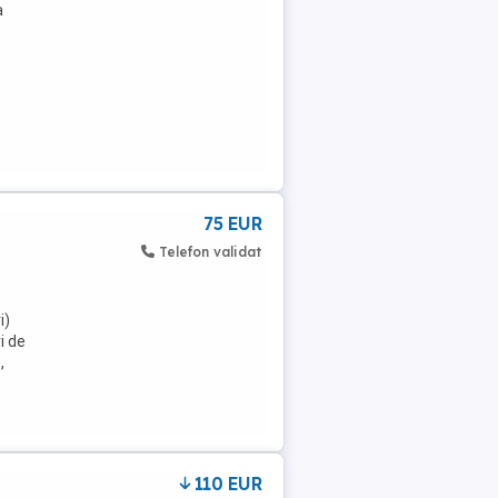
a
75 EUR
Telefon validat
.
i)
i de
,
110 EUR