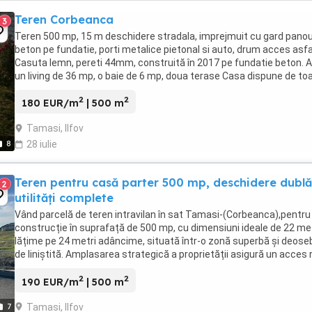
Teren Corbeanca
3
Teren 500 mp, 15 m deschidere stradala, imprejmuit cu gard panou
beton pe fundatie, porti metalice pietonal si auto, drum acces asfa
Casuta lemn, pereti 44mm, construită în 2017 pe fundatie beton. A
un living de 36 mp, o baie de 6 mp, doua terase Casa dispune de to
utilitățile: apă, electricitate ...
2
2
180 EUR/m
| 500 m
Tamasi, Ilfov
8
28 iulie
Teren pentru casă parter 500 mp, deschidere dublă
2
utilități complete
Vând parcelă de teren intravilan în sat Tamasi-(Corbeanca),pentru
construcție în suprafață de 500 mp, cu dimensiuni ideale de 22 me
lățime pe 24 metri adâncime, situată într-o zonă superbă și deose
de liniștită. Amplasarea strategică a proprietății asigură un acces 
și facil către arterele ...
2
2
190 EUR/m
| 500 m
Tamasi, Ilfov
7