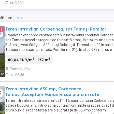
azi 04:51
nă:
20
50
Teren intravilan Corbeanca, sat Tamași Pomilor
3
Proprietar, ofer spre vânzare teren in intravilanul comunei Corbean
sat Tamasi avand categoria de folosintă arabil, în proximitatea ora
Buftea și vecinătățile - Săftica și Balotești. Terenul se află în satul
Tamași, mai exact pe strada Pomilor (nr. 21), fiind de 937 mp, cu o
deschidere de 33,28, ...
2
2
80,04 EUR/m
| 937 m
Tamasi, Ilfov
10
azi 06:36
Teren intravilan 650 mp, Corbeanca,
Tamasi,Acceptam Variante sau plata in rate
Teren intravilan de vânzare, situat în Tămași, comuna Corbeanca, 
strada Dudului nr. 3, într-o zonă cu funcțiuni mixte și acces direct d
drum public. Proprietatea are o suprafață de 650 mp conform