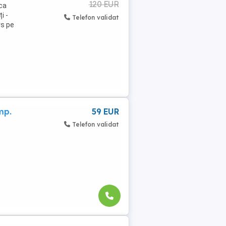
120 EUR
nca
i -
Telefon validat
rs pe
mp.
59 EUR
Telefon validat