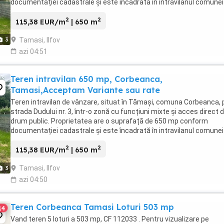
documentației cadastrale și este încadrată în intravilanul comunei
Corbeanca, sat Tămași. Categoria ...
2
2
115,38 EUR/m
| 650 m
Tamasi, Ilfov
3
azi 04:51
Teren intravilan 650 mp, Corbeanca,
Tamasi,Acceptam Variante sau rate
Teren intravilan de vânzare, situat în Tămași, comuna Corbeanca, 
strada Dudului nr. 3, într-o zonă cu funcțiuni mixte și acces direct d
drum public. Proprietatea are o suprafață de 650 mp conform
documentației cadastrale și este încadrată în intravilanul comunei
Corbeanca, sat Tămași. Categoria ...
2
2
115,38 EUR/m
| 650 m
Tamasi, Ilfov
3
azi 04:50
Teren Corbeanca Tamasi Loturi 503 mp
14
Vand teren 5 loturi a 503 mp, CF 112033 . Pentru vizualizare pe