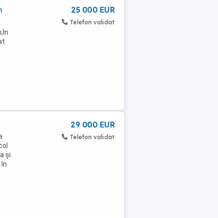
n
25 000 EUR
Telefon validat
,In
at
29 000 EUR
a
Telefon validat
col
a și
 In