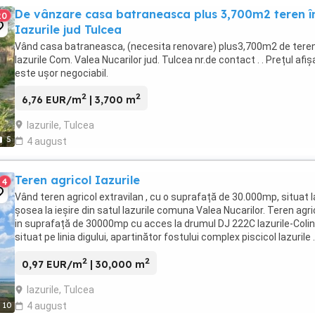
De vânzare casa batraneasca plus 3,700m2 teren î
20
Iazurile jud Tulcea
Vând casa batraneasca, (necesita renovare) plus3,700m2 de teren
Iazurile Com. Valea Nucarilor jud. Tulcea nr.de contact . . Prețul afiș
este ușor negociabil.
2
2
6,76 EUR/m
| 3,700 m
Iazurile, Tulcea
5
4 august
Teren agricol Iazurile
4
Vând teren agricol extravilan , cu o suprafață de 30.000mp, situat l
șosea la ieșire din satul Iazurile comuna Valea Nucarilor. Teren agri
in suprafață de 30000mp cu acces la drumul DJ 222C Iazurile-Colin
situat pe linia digului, apartinător fostului complex piscicol Iazurile .
proximitate ...
2
2
0,97 EUR/m
| 30,000 m
Iazurile, Tulcea
10
4 august