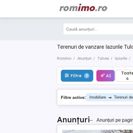
rom
imo
.ro
Toate
Filtre
AI
3
6
Terenuri de vanzare Iazurile Tul
Romimo
Anunțuri
Tulcea
Iazurile
Toat
Filtre
AI
3
6
→
Filtre active:
Imobiliare
Terenuri d
Anunțuri
–
Anunțuri pe pagi