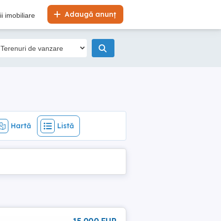
Hartă
Listă
Adaugă anunț
i imobiliare
Hartă
Listă