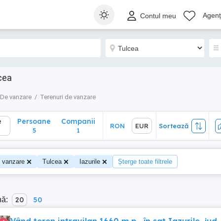
Persoane
Companii
RON
EUR
Sortează
Agenți
Contul meu
5
1
cea
De vanzare
Terenuri de vanzare
e
Persoane
Companii
RON
EUR
Sortează
5
1
e vanzare
Tulcea
Iazurile
Șterge toate filtrele
nă:
20
50