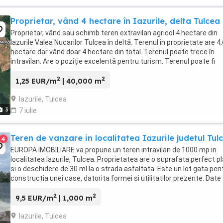
Proprietar, vând 4 hectare în Iazurile, delta Tulcea
Proprietar, vând sau schimb teren extravilan agricol 4 hectare din
Iazurile Valea Nucarilor Tulcea în deltă. Terenul în proprietate are 4
hectare dar vând doar 4 hectare din total. Terenul poate trece în
intravilan. Are o poziție excelentă pentru turism. Terenul poate fi
adecvat pentru un complex ...
2
2
1,25 EUR/m
| 40,000 m
Iazurile, Tulcea
3
7 iulie
Teren de vanzare in localitatea Iazurile judetul Tul
4
EUROPA IMOBILIARE va propune un teren intravilan de 1000 mp in
localitatea Iazurile, Tulcea. Proprietatea are o suprafata perfect p
si o deschidere de 30 ml la o strada asfaltata. Este un lot gata pen
constructia unei case, datorita formei si utilitatilor prezente. Date
relevante Tip proprietate: ...
2
2
9,5 EUR/m
| 1,000 m
Iazurile, Tulcea