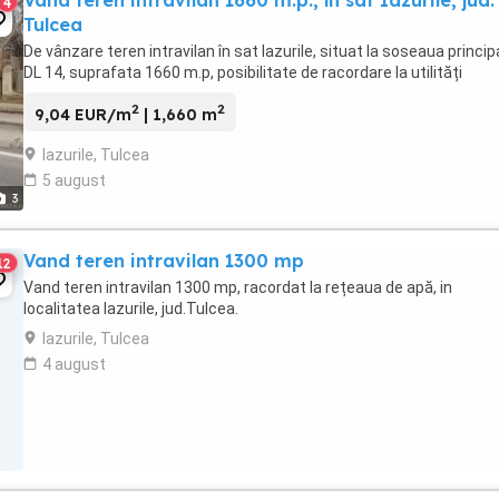
Vând teren intravilan 1660 m.p., în sat Iazurile, jud.
4
Tulcea
De vânzare teren intravilan în sat Iazurile, situat la soseaua princip
DL 14, suprafata 1660 m.p, posibilitate de racordare la utilități
2
2
9,04 EUR/m
| 1,660 m
Iazurile, Tulcea
5 august
3
Vand teren intravilan 1300 mp
12
Vand teren intravilan 1300 mp, racordat la rețeaua de apă, in
localitatea Iazurile, jud.Tulcea.
Iazurile, Tulcea
4 august